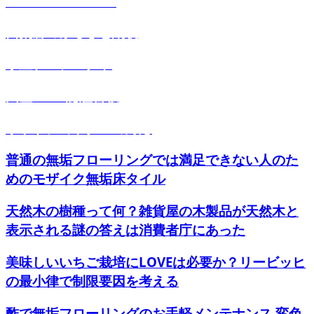
-NISHIAWAKURA-
西粟倉のふるさと納税
小屋プロジェクト
国産FSC®認証合板
ウッドショックへの対応
普通の無垢フローリングでは満足できない人のた
めのモザイク無垢床タイル
天然木の樹種って何？雑貨屋の木製品が天然木と
表示される謎の答えは消費者庁にあった
美味しいいちご栽培にLOVEは必要か？リービッヒ
の最小律で制限要因を考える
酢で無垢フローリングのお手軽メンテナンス 変色