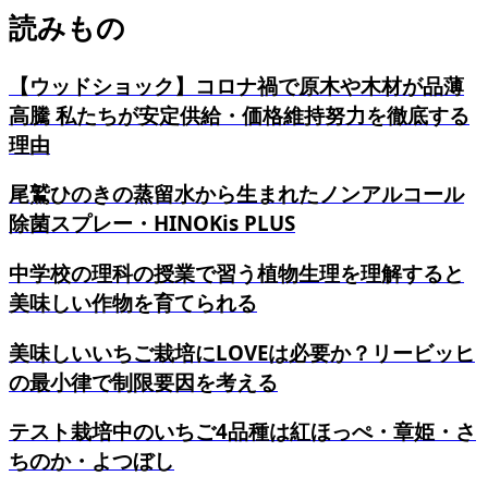
読みもの
【ウッドショック】コロナ禍で原木や木材が品薄
高騰 私たちが安定供給・価格維持努力を徹底する
理由
尾鷲ひのきの蒸留水から生まれたノンアルコール
除菌スプレー・HINOKis PLUS
中学校の理科の授業で習う植物生理を理解すると
美味しい作物を育てられる
美味しいいちご栽培にLOVEは必要か？リービッヒ
の最小律で制限要因を考える
テスト栽培中のいちご4品種は紅ほっぺ・章姫・さ
ちのか・よつぼし