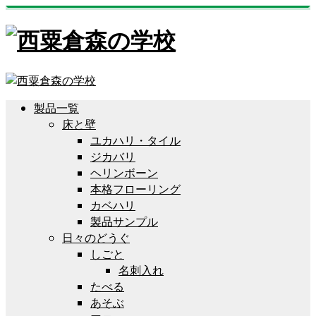
製品一覧
床と壁
ユカハリ・タイル
ジカバリ
ヘリンボーン
本格フローリング
カベハリ
製品サンプル
日々のどうぐ
しごと
名刺入れ
たべる
あそぶ