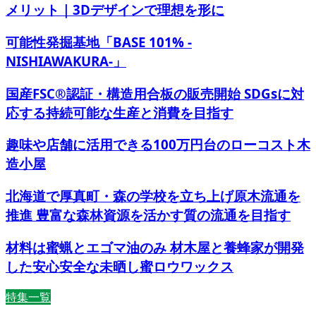
メリット｜3Dデザインで理想を形に
可能性発掘基地「BASE 101% -
NISHIAWAKURA-」
国産FSC®認証・構造用合板の販売開始 SDGsに対
応する持続可能な生産と消費を目指す
趣味や店舗に活用できる100万円台のローコスト木
造小屋
北海道で厚真町・森の学校を立ち上げ原木流通を
推進 豊富な森林資源を活かす質の流通を目指す
材料は蜜蝋とエゴマ油のみ 材木屋と養蜂家が開発
した安心安全な未晒し蜜ロウワックス
特集一覧