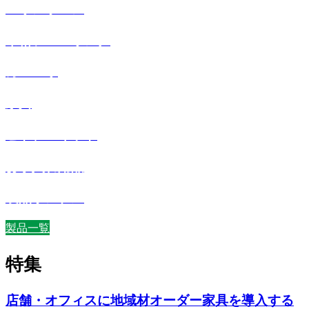
ヘリンボーン
本格フローリング
カベハリ
家具
ヒトテマキット
お手入れ用品
製品サンプル
製品一覧
特集
店舗・オフィスに地域材オーダー家具を導入する