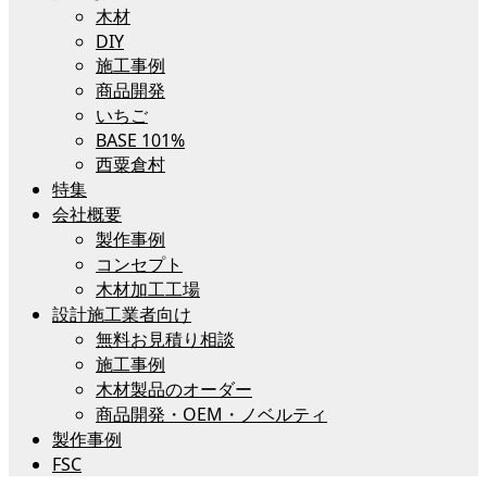
木材
DIY
施工事例
商品開発
いちご
BASE 101%
西粟倉村
特集
会社概要
製作事例
コンセプト
木材加工工場
設計施工業者向け
無料お見積り相談
施工事例
木材製品のオーダー
商品開発・OEM・ノベルティ
製作事例
FSC