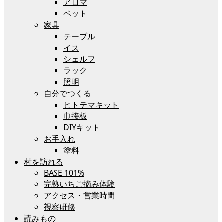
アロマ
ペット
家具
テーブル
イス
シェルフ
ラック
照明
自分でつくる
ヒトテマキット
巾接板
DIYキット
お手入れ
塗料
村を訪れる
BASE 101%
完熟いちご摘み体験
アクセス・営業時間
視察研修
読みもの