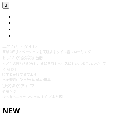

ユカハリ・タイル
簡単DIYリノベーションを実現するタイル型フローリング
ヒノキの森林浴石鹸
ヒノキの精油を配合し、自然素材をベースにしたボタニカルソープ
KIMIKI
時間をかけて育てよう
木を贅沢に使ったひのきの家具
ひのきのアロマ
心安らぐ
ひのきのエッセンシャルオイル[木と葉]
NEW
ヒノキ香る無添加石鹸