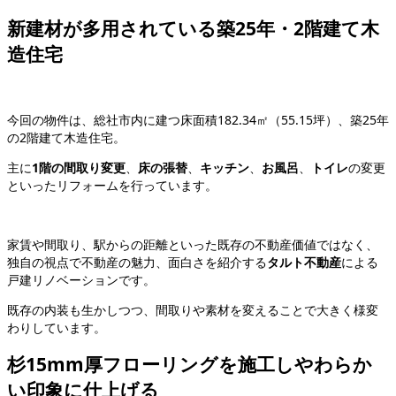
新建材が多用されている築25年・2階建て木
造住宅
今回の物件は、総社市内に建つ床面積182.34㎡（55.15坪）、築25年
の2階建て木造住宅。
主に
1階の間取り変更
、
床の張替
、
キッチン
、
お風呂
、
トイレ
の変更
といったリフォームを行っています。
家賃や間取り、駅からの距離といった既存の不動産価値ではなく、
独自の視点で不動産の魅力、面白さを紹介する
タルト不動産
による
戸建リノベーションです。
既存の内装も生かしつつ、間取りや素材を変えることで大きく様変
わりしています。
杉15mm厚フローリングを施工しやわらか
い印象に仕上げる