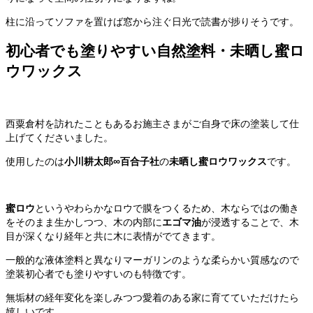
柱に沿ってソファを置けば窓から注ぐ日光で読書が捗りそうです。
初心者でも塗りやすい自然塗料・未晒し蜜ロ
ウワックス
西粟倉村を訪れたこともあるお施主さまがご自身で床の塗装して仕
上げてくださいました。
使用したのは
小川耕太郎∞百合子社
の
未晒し蜜ロウワックス
です。
蜜ロウ
というやわらかなロウで膜をつくるため、木ならではの働き
をそのまま生かしつつ、木の内部に
エゴマ油
が浸透することで、木
目が深くなり経年と共に木に表情がでてきます。
一般的な液体塗料と異なりマーガリンのような柔らかい質感なので
塗装初心者でも塗りやすいのも特徴です。
無垢材の経年変化を楽しみつつ愛着のある家に育てていただけたら
嬉しいです。