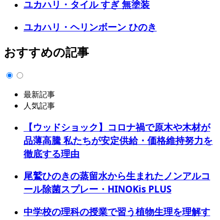
ユカハリ・タイル すぎ 無塗装
ユカハリ・ヘリンボーン ひのき
おすすめの記事
最新記事
人気記事
【ウッドショック】コロナ禍で原木や木材が
品薄高騰 私たちが安定供給・価格維持努力を
徹底する理由
尾鷲ひのきの蒸留水から生まれたノンアルコ
ール除菌スプレー・HINOKis PLUS
中学校の理科の授業で習う植物生理を理解す