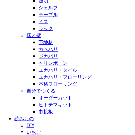
照明
シェルフ
テーブル
イス
ラック
床と壁
下地材
カベハリ
ジカバリ
ヘリンボーン
ユカハリ・タイル
ユカハリ・フローリング
本格フローリング
自分でつくる
オーダーカット
ヒトテマキット
巾接板
読みもの
DIY
いちご