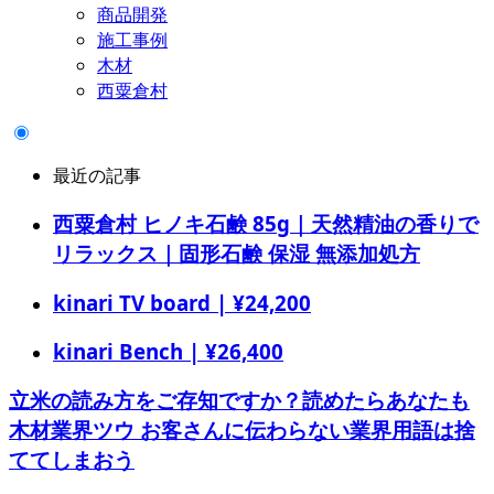
商品開発
施工事例
木材
西粟倉村
最近の記事
西粟倉村 ヒノキ石鹸 85g｜天然精油の香りで
リラックス｜固形石鹸 保湿 無添加処方
kinari TV board | ¥24,200
kinari Bench | ¥26,400
立米の読み方をご存知ですか？読めたらあなたも
木材業界ツウ お客さんに伝わらない業界用語は捨
ててしまおう