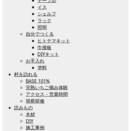
テーブル
イス
シェルフ
ラック
照明
自分でつくる
ヒトテマキット
巾接板
DIYキット
お手入れ
塗料
村を訪れる
BASE 101%
完熟いちご摘み体験
アクセス・営業時間
視察研修
読みもの
木材
DIY
施工事例