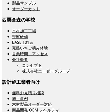
製品サンプル
オーダーカット
西粟倉森の学校
木材加工工場
視察研修
BASE 101％
完熟いちご摘み体験
営業時間・アクセス
会社概要
コンセプト
株式会社エーゼログループ
設計施工業者向け
無料お見積り相談
施工事例
木材製品オーダー対応
商品開発 OEM ノベルティ