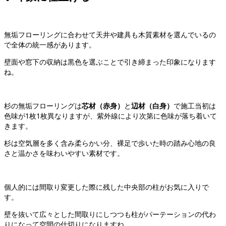
無垢フローリングに合わせて天井や建具も木質素材を選んでいるの
で全体の統一感があります。
壁面や窓下の収納は黒色を選ぶことで引き締まった印象になります
ね。
杉の無垢フローリングは
芯材（赤身）
と
辺材（白身）
で施工当初は
色味が1枚1枚異なりますが、紫外線により次第に色味が落ち着いて
きます。
杉は空気層を多く含み柔らかい分、裸足で歩いた時の踏み心地の良
さと温かさを味わいやすい素材です。
個人的には間取り変更した際に残した中央部の柱がお気に入りで
す。
壁を抜いて広々とした間取りにしつつも柱がパーテーションの代わ
りになって空間の仕切りになりますね。