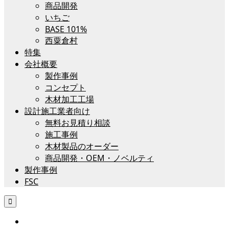
商品開発
いちご
BASE 101%
西粟倉村
特集
会社概要
製作事例
コンセプト
木材加工工場
設計施工業者向け
無料お見積り相談
施工事例
木材製品のオーダー
商品開発・OEM・ノベルティ
製作事例
FSC
