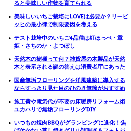
ると美味しい作物を育てられる
美味しいいちご栽培にLOVEは必要か？リービ
ッヒの最小律で制限要因を考える
テスト栽培中のいちご4品種は紅ほっぺ・章
姫・さちのか・よつぼし
天然木の樹種って何？雑貨屋の木製品が天然
木と表示される謎の答えは消費者庁にあった
国産無垢フローリングを洋風建築に導入する
ならすっきり見た目のひのき無節がおすすめ
施工費や電気代が不要の床暖房リフォーム術
ユカハリで無垢フローリングDIY
いつもの焼肉BBQがグランピングに進化！焦
げ付かない蒸し焼きグリル調理器＆フォトジ