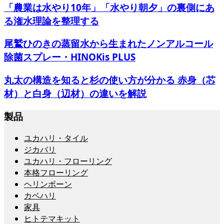
「農業は水やり10年」「水やり朝夕」の裏側にあ
る潅水理論を整理する
尾鷲ひのきの蒸留水から生まれたノンアルコール
除菌スプレー・HINOKis PLUS
丸太の構造を知ると杉の使い方が分かる 赤身（芯
材）と白身（辺材）の違いを解説
製品
ユカハリ・タイル
ジカバリ
ユカハリ・フローリング
本格フローリング
ヘリンボーン
カベハリ
家具
ヒトテマキット