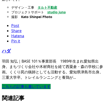
デザイン・工事
タルト不動産
プロジェクトサポート
studio juna
撮影
Kato Shinpei Photo
Post
Share
Hatena
Pin it
ハダ
羽田 知弘｜BASE 101％事業部長 1989年生まれ愛知県出
身。まちづくり会社や木材商社を経て西粟倉・森の学校に参
画。くくり罠の猟師としても活動する。愛知県津島市出身。
三重大学卒。トレイルランニングと養鶏が...
こちらの記事も書いています
関連記事