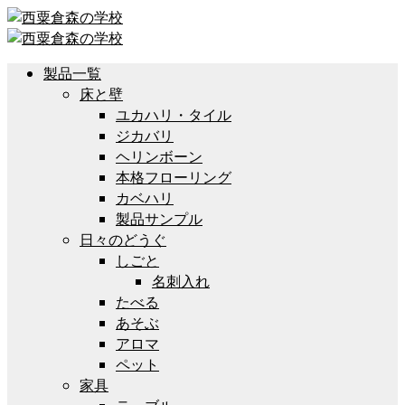
製品一覧
床と壁
ユカハリ・タイル
ジカバリ
ヘリンボーン
本格フローリング
カベハリ
製品サンプル
日々のどうぐ
しごと
名刺入れ
たべる
あそぶ
アロマ
ペット
家具