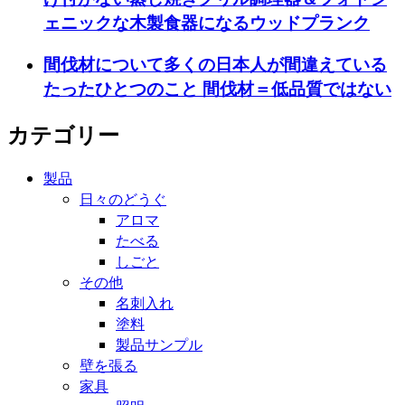
ェニックな木製食器になるウッドプランク
間伐材について多くの日本人が間違えている
たったひとつのこと 間伐材＝低品質ではない
カテゴリー
製品
日々のどうぐ
アロマ
たべる
しごと
その他
名刺入れ
塗料
製品サンプル
壁を張る
家具