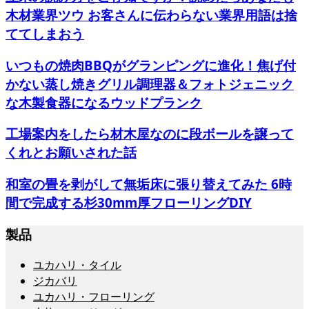
木材業界ツウ お客さんに伝わらない業界用語は捨
ててしまおう
いつもの焼肉BBQがグランピングに進化！焦げ付
かない蒸し焼きグリル調理器＆フォトジェニック
な木製食器になるウッドプランク
工場案内をしたら材木屋なのに段ボールを譲って
くれとお願いされた話
和室の畳を剥がして無垢床に張り替えてみた 6時
間で完成する杉30mm厚フローリングDIY
製品
ユカハリ・タイル
ジカバリ
ユカハリ・フローリング