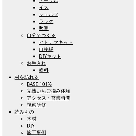
テーブル
イス
シェルフ
ラック
照明
自分でつくる
ヒトテマキット
巾接板
DIYキット
お手入れ
塗料
村を訪れる
BASE 101%
完熟いちご摘み体験
アクセス・営業時間
視察研修
読みもの
木材
DIY
施工事例