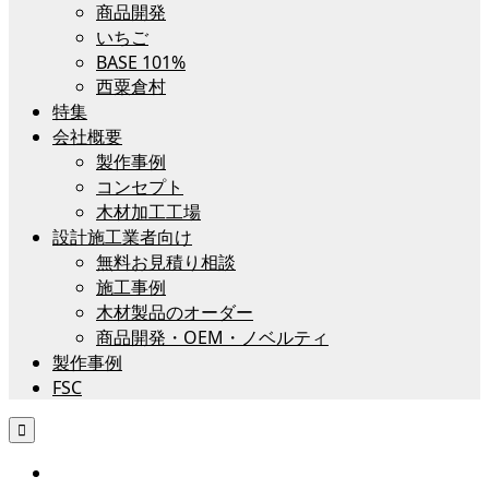
商品開発
いちご
BASE 101%
西粟倉村
特集
会社概要
製作事例
コンセプト
木材加工工場
設計施工業者向け
無料お見積り相談
施工事例
木材製品のオーダー
商品開発・OEM・ノベルティ
製作事例
FSC
