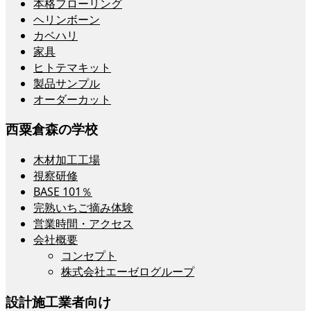
本格フローリング
ヘリンボーン
カベハリ
家具
ヒトテマキット
製品サンプル
オーダーカット
西粟倉森の学校
木材加工工場
視察研修
BASE 101％
完熟いちご摘み体験
営業時間・アクセス
会社概要
コンセプト
株式会社エーゼログループ
設計施工業者向け