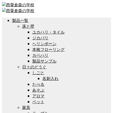
製品一覧
床と壁
ユカハリ・タイル
ジカバリ
ヘリンボーン
本格フローリング
カベハリ
製品サンプル
日々のどうぐ
しごと
名刺入れ
たべる
あそぶ
アロマ
ペット
家具