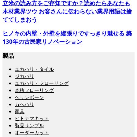
立米の読み方をご存知ですか？読めたらあなたも
木材業界ツウ お客さんに伝わらない業界用語は捨
ててしまおう
ヒノキの内壁・外壁を縦張りですっきり魅せる 築
130年の古民家リノベーション
製品
ユカハリ・タイル
ジカバリ
ユカハリ・フローリング
本格フローリング
ヘリンボーン
カベハリ
家具
ヒトテマキット
製品サンプル
オーダーカット