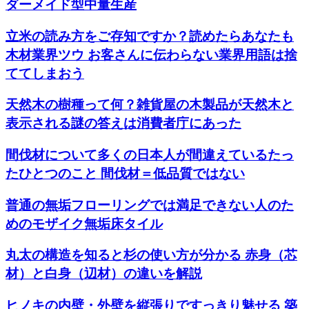
ダーメイド型中量生産
立米の読み方をご存知ですか？読めたらあなたも
木材業界ツウ お客さんに伝わらない業界用語は捨
ててしまおう
天然木の樹種って何？雑貨屋の木製品が天然木と
表示される謎の答えは消費者庁にあった
間伐材について多くの日本人が間違えているたっ
たひとつのこと 間伐材＝低品質ではない
普通の無垢フローリングでは満足できない人のた
めのモザイク無垢床タイル
丸太の構造を知ると杉の使い方が分かる 赤身（芯
材）と白身（辺材）の違いを解説
ヒノキの内壁・外壁を縦張りですっきり魅せる 築