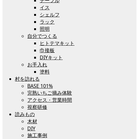
テーブル
イス
シェルフ
ラック
照明
自分でつくる
ヒトテマキット
巾接板
DIYキット
お手入れ
塗料
村を訪れる
BASE 101%
完熟いちご摘み体験
アクセス・営業時間
視察研修
読みもの
木材
DIY
施工事例