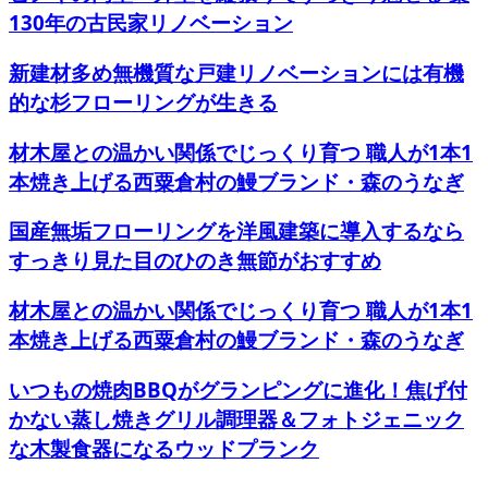
130年の古民家リノベーション
新建材多め無機質な戸建リノベーションには有機
的な杉フローリングが生きる
材木屋との温かい関係でじっくり育つ 職人が1本1
本焼き上げる西粟倉村の鰻ブランド・森のうなぎ
国産無垢フローリングを洋風建築に導入するなら
すっきり見た目のひのき無節がおすすめ
材木屋との温かい関係でじっくり育つ 職人が1本1
本焼き上げる西粟倉村の鰻ブランド・森のうなぎ
いつもの焼肉BBQがグランピングに進化！焦げ付
かない蒸し焼きグリル調理器＆フォトジェニック
な木製食器になるウッドプランク