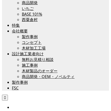
商品開発
いちご
BASE 101%
西粟倉村
特集
会社概要
製作事例
コンセプト
木材加工工場
設計施工業者向け
無料お見積り相談
施工事例
木材製品のオーダー
商品開発・OEM・ノベルティ
製作事例
FSC
