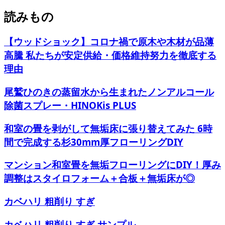
読みもの
【ウッドショック】コロナ禍で原木や木材が品薄
高騰 私たちが安定供給・価格維持努力を徹底する
理由
尾鷲ひのきの蒸留水から生まれたノンアルコール
除菌スプレー・HINOKis PLUS
和室の畳を剥がして無垢床に張り替えてみた 6時
間で完成する杉30mm厚フローリングDIY
マンション和室畳を無垢フローリングにDIY！厚み
調整はスタイロフォーム＋合板＋無垢床が◎
カベハリ 粗削り すぎ
カベハリ 粗削り すぎ サンプル