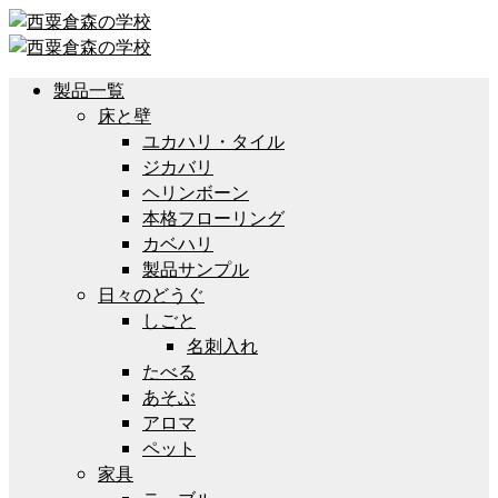
製品一覧
床と壁
ユカハリ・タイル
ジカバリ
ヘリンボーン
本格フローリング
カベハリ
製品サンプル
日々のどうぐ
しごと
名刺入れ
たべる
あそぶ
アロマ
ペット
家具