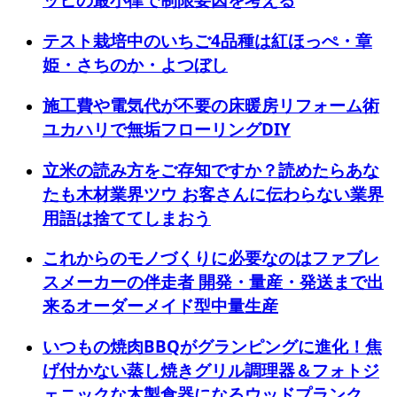
テスト栽培中のいちご4品種は紅ほっぺ・章
姫・さちのか・よつぼし
施工費や電気代が不要の床暖房リフォーム術
ユカハリで無垢フローリングDIY
立米の読み方をご存知ですか？読めたらあな
たも木材業界ツウ お客さんに伝わらない業界
用語は捨ててしまおう
これからのモノづくりに必要なのはファブレ
スメーカーの伴走者 開発・量産・発送まで出
来るオーダーメイド型中量生産
いつもの焼肉BBQがグランピングに進化！焦
げ付かない蒸し焼きグリル調理器＆フォトジ
ェニックな木製食器になるウッドプランク