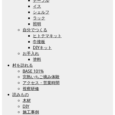
テーブル
イス
シェルフ
ラック
照明
自分でつくる
ヒトテマキット
巾接板
DIYキット
お手入れ
塗料
村を訪れる
BASE 101%
完熟いちご摘み体験
アクセス・営業時間
視察研修
読みもの
木材
DIY
施工事例