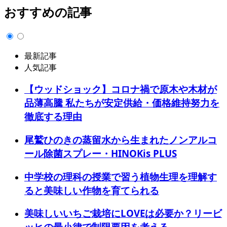
おすすめの記事
最新記事
人気記事
【ウッドショック】コロナ禍で原木や木材が
品薄高騰 私たちが安定供給・価格維持努力を
徹底する理由
尾鷲ひのきの蒸留水から生まれたノンアルコ
ール除菌スプレー・HINOKis PLUS
中学校の理科の授業で習う植物生理を理解す
ると美味しい作物を育てられる
美味しいいちご栽培にLOVEは必要か？リービ
ッヒの最小律で制限要因を考える