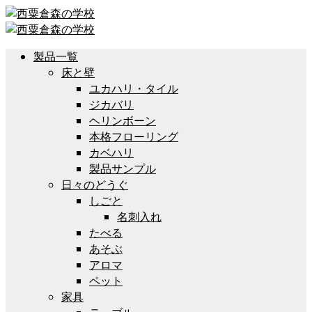
製品一覧
床と壁
ユカハリ・タイル
ジカバリ
ヘリンボーン
本格フローリング
カベハリ
製品サンプル
日々のどうぐ
しごと
名刺入れ
たべる
あそぶ
アロマ
ペット
家具