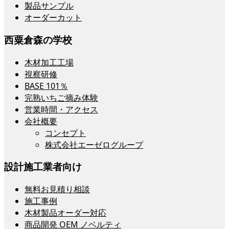
製品サンプル
オーダーカット
西粟倉森の学校
木材加工工場
視察研修
BASE 101％
完熟いちご摘み体験
営業時間・アクセス
会社概要
コンセプト
株式会社エーゼログループ
設計施工業者向け
無料お見積り相談
施工事例
木材製品オーダー対応
商品開発 OEM ノベルティ