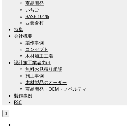
商品開発
いちご
BASE 101%
西粟倉村
特集
会社概要
製作事例
コンセプト
木材加工工場
設計施工業者向け
無料お見積り相談
施工事例
木材製品のオーダー
商品開発・OEM・ノベルティ
製作事例
FSC
