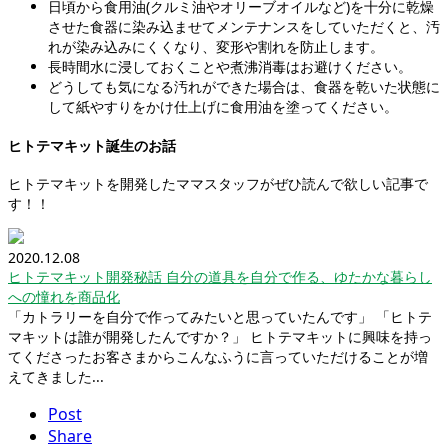
日頃から食用油(クルミ油やオリーブオイルなど)を十分に乾燥
させた食器に染み込ませてメンテナンスをしていただくと、汚
れが染み込みにくくなり、変形や割れを防止します。
長時間水に浸しておくことや煮沸消毒はお避けください。
どうしても気になる汚れができた場合は、食器を乾いた状態に
して紙やすりをかけ仕上げに食用油を塗ってください。
ヒトテマキット誕生のお話
ヒトテマキットを開発したママスタッフがぜひ読んで欲しい記事で
す！！
2020.12.08
ヒトテマキット開発秘話 自分の道具を自分で作る、ゆたかな暮らし
への憧れを商品化
「カトラリーを自分で作ってみたいと思っていたんです」 「ヒトテ
マキットは誰が開発したんですか？」 ヒトテマキットに興味を持っ
てくださったお客さまからこんなふうに言っていただけることが増
えてきました...
Post
Share