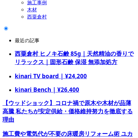
施工事例
木材
西粟倉村
最近の記事
西粟倉村 ヒノキ石鹸 85g｜天然精油の香りで
リラックス｜固形石鹸 保湿 無添加処方
kinari TV board | ¥24,200
kinari Bench | ¥26,400
【ウッドショック】コロナ禍で原木や木材が品薄
高騰 私たちが安定供給・価格維持努力を徹底する
理由
施工費や電気代が不要の床暖房リフォーム術 ユカ