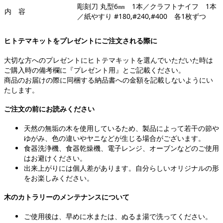
彫刻刀 丸型6㎜ 1本／クラフトナイフ 1本
内 容
／紙やすり #180,#240,#400 各1枚ずつ
ヒトテマキットをプレゼントにご注文される際に
大切な方へのプレゼントにヒトテマキットを選んでいただいた時は
ご購入時の備考欄に『プレゼント用』とご記載ください。
商品のお届けの際に同梱する納品書への金額を記載しないようにい
たします。
ご注文の前にお読みください
天然の無垢の木を使用しているため、製品によって若干の節や
ゆがみ、色の違いやヤニなどが生じる場合がございます。
食器洗浄機、食器乾燥機、電子レンジ、オーブンなどのご使用
はお避けください。
出来上がりには個人差があります。自分らしいオリジナルの形
をお楽しみください。
木のカトラリーのメンテナンスについて
ご使用後は、早めに水または、ぬるま湯で洗ってください。