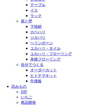
テーブル
イス
ラック
床と壁
下地材
カベハリ
ジカバリ
ヘリンボーン
ユカハリ・タイル
ユカハリ・フローリング
本格フローリング
自分でつくる
オーダーカット
ヒトテマキット
巾接板
読みもの
DIY
いちご
商品開発