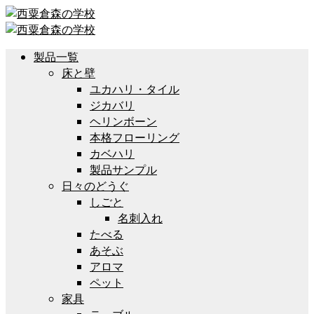
製品一覧
床と壁
ユカハリ・タイル
ジカバリ
ヘリンボーン
本格フローリング
カベハリ
製品サンプル
日々のどうぐ
しごと
名刺入れ
たべる
あそぶ
アロマ
ペット
家具