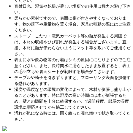
ください。
直射日光、湿気や乾燥が著しい場所での使用は極力お避け下さ
い。
柔らかい素材ですので、表面に傷が付きやすくなっておりま
す。物の落下や重量物を置く場合、家具の移動の際にはご注意
ください。
ストーブ・こたつ・電気カーペット等の熱が発生する周囲で
は、木材の収縮やひび割れが発生する場合がございます。直
接、木材に熱が伝わらないようにマット等を敷いてご使用くだ
さい。
表面に水や飲み物等の付着はシミの原因にになりますのでご注
意ください。また、長時間水に濡らしたまま放置すると、表面
の毛羽立ちや裏面シートが剥離する場合がございます。
テーブルや椅子を引きずりますと、フローリング表面を損傷す
る恐れがあります。
湿度や温度などの環境の変化によって、木材が膨張し盛り上が
ることがあります。特に湿度の高い時期には木が膨張するた
め、壁との隙間を十分に確保するか、1週間程度、部屋の湿度
環境に順応させてから施工してください。
汚れが気になる時には、固く絞った濡れ雑巾で拭き取ってくだ
さい。