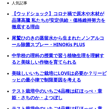
人気記事
【ウッドショック】コロナ禍で原木や木材が
品薄高騰 私たちが安定供給・価格維持努力を
徹底する理由
尾鷲ひのきの蒸留水から生まれたノンアルコ
ール除菌スプレー・HINOKis PLUS
中学校の理科の授業で習う植物生理を理解す
ると美味しい作物を育てられる
美味しいいちご栽培にLOVEは必要か？リービ
ッヒの最小律で制限要因を考える
テスト栽培中のいちご4品種は紅ほっぺ・章
姫・さちのか・よつぼし
テスト栽培中のいちご4品種は紅ほっぺ・章