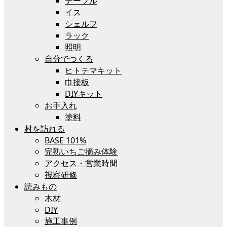
テーブル
イス
シェルフ
ラック
照明
自分でつくる
ヒトテマキット
巾接板
DIYキット
お手入れ
塗料
村を訪れる
BASE 101%
完熟いちご摘み体験
アクセス・営業時間
視察研修
読みもの
木材
DIY
施工事例