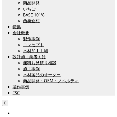
商品開発
いちご
BASE 101%
西粟倉村
特集
会社概要
製作事例
コンセプト
木材加工工場
設計施工業者向け
無料お見積り相談
施工事例
木材製品のオーダー
商品開発・OEM・ノベルティ
製作事例
FSC
