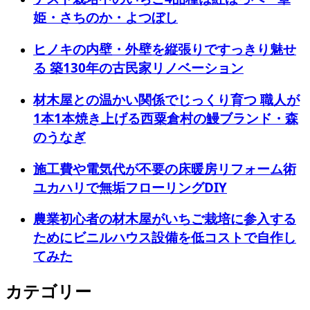
姫・さちのか・よつぼし
ヒノキの内壁・外壁を縦張りですっきり魅せ
る 築130年の古民家リノベーション
材木屋との温かい関係でじっくり育つ 職人が
1本1本焼き上げる西粟倉村の鰻ブランド・森
のうなぎ
施工費や電気代が不要の床暖房リフォーム術
ユカハリで無垢フローリングDIY
農業初心者の材木屋がいちご栽培に参入する
ためにビニルハウス設備を低コストで自作し
てみた
カテゴリー