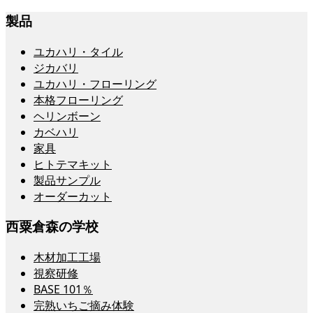
製品
ユカハリ・タイル
ジカバリ
ユカハリ・フローリング
本格フローリング
ヘリンボーン
カベハリ
家具
ヒトテマキット
製品サンプル
オーダーカット
西粟倉森の学校
木材加工工場
視察研修
BASE 101％
完熟いちご摘み体験