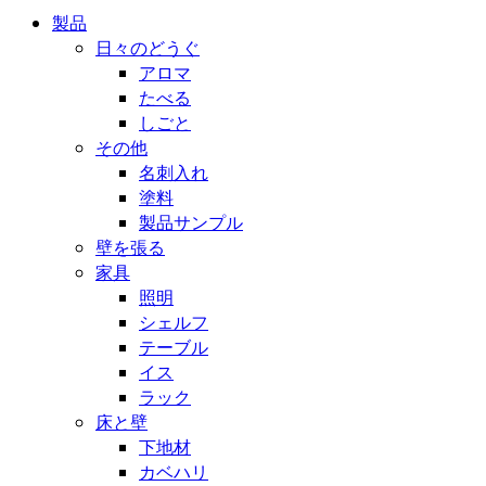
製品
日々のどうぐ
アロマ
たべる
しごと
その他
名刺入れ
塗料
製品サンプル
壁を張る
家具
照明
シェルフ
テーブル
イス
ラック
床と壁
下地材
カベハリ