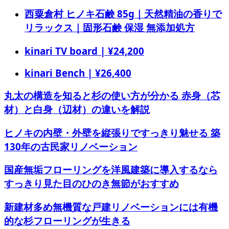
西粟倉村 ヒノキ石鹸 85g｜天然精油の香りで
リラックス｜固形石鹸 保湿 無添加処方
kinari TV board | ¥24,200
kinari Bench | ¥26,400
丸太の構造を知ると杉の使い方が分かる 赤身（芯
材）と白身（辺材）の違いを解説
ヒノキの内壁・外壁を縦張りですっきり魅せる 築
130年の古民家リノベーション
国産無垢フローリングを洋風建築に導入するなら
すっきり見た目のひのき無節がおすすめ
新建材多め無機質な戸建リノベーションには有機
的な杉フローリングが生きる