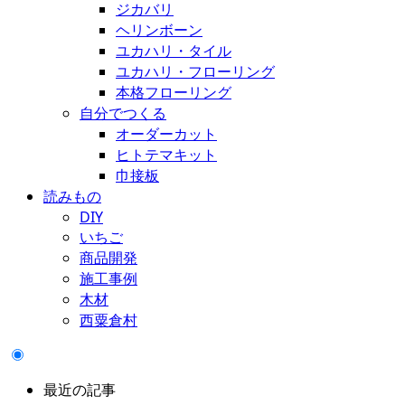
ジカバリ
ヘリンボーン
ユカハリ・タイル
ユカハリ・フローリング
本格フローリング
自分でつくる
オーダーカット
ヒトテマキット
巾接板
読みもの
DIY
いちご
商品開発
施工事例
木材
西粟倉村
最近の記事