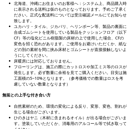
北海道、沖縄にお住まいのお客様へ：システム上、商品購入時
に表示される送料は仮のものとなっております。予めご了承く
ださい。正式な配送料については受注確認メールにてお知らせ
致します。
ユカハリ・タイル、ジカバリ、ヘリンボーン等、製品の裏面に
合成ゴムシートを使用している製品をクッションフロア（以下
CF）等の塩化ビニル樹脂製の床材の上で使用した場合、CFの
変色を招く恐れがあります。ご使用をお避けいただくか、紙な
どの別の素材を間に挟み床材とゴムシートが直接接触しないよ
うにしてください。
床暖房には対応しておりません。
フローリングは、施工の際にカットロスや加工ミス等のロスが
発生します。必ず数量に余裕を見てご購入ください。目安は施
工面積の5~10%となります。（参考価格での数量はロスを考
慮していない数量となります）
無垢との上手な付き合い方
自然素材のため、環境の変化による反り、変形、変色、割れが
生じる場合がございます。
ひのきはヤニ（木材に含まれるオイル）が出る場合がございま
す。塗装していただくか、消毒用のアルコール等で拭き取って