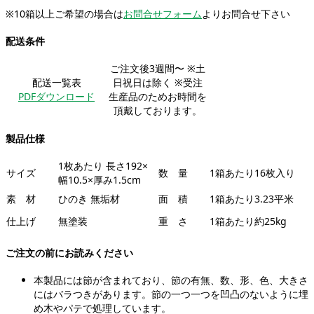
※10箱以上ご希望の場合は
お問合せフォーム
よりお問合せ下さい
配送条件
ご注文後3週間〜 ※土
配送一覧表
日祝日は除く ※受注
PDFダウンロード
生産品のためお時間を
頂戴しております。
製品仕様
1枚あたり 長さ192×
サイズ
数 量
1箱あたり16枚入り
幅10.5×厚み1.5cm
素 材
ひのき 無垢材
面 積
1箱あたり3.23平米
仕上げ
無塗装
重 さ
1箱あたり約25kg
ご注文の前にお読みください
本製品には節が含まれており、節の有無、数、形、色、大きさ
にはバラつきがあります。節の一つ一つを凹凸のないように埋
め木やパテで処理しています。