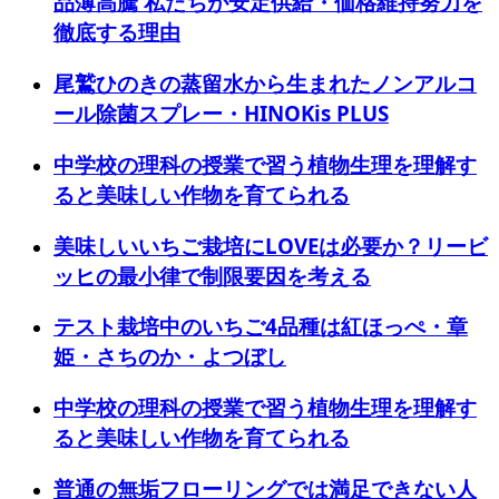
品薄高騰 私たちが安定供給・価格維持努力を
徹底する理由
尾鷲ひのきの蒸留水から生まれたノンアルコ
ール除菌スプレー・HINOKis PLUS
中学校の理科の授業で習う植物生理を理解す
ると美味しい作物を育てられる
美味しいいちご栽培にLOVEは必要か？リービ
ッヒの最小律で制限要因を考える
テスト栽培中のいちご4品種は紅ほっぺ・章
姫・さちのか・よつぼし
中学校の理科の授業で習う植物生理を理解す
ると美味しい作物を育てられる
普通の無垢フローリングでは満足できない人