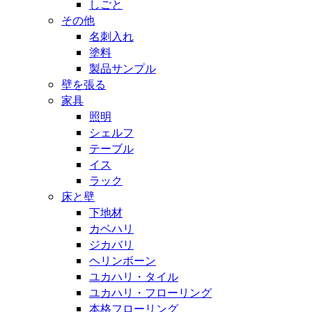
しごと
その他
名刺入れ
塗料
製品サンプル
壁を張る
家具
照明
シェルフ
テーブル
イス
ラック
床と壁
下地材
カベハリ
ジカバリ
ヘリンボーン
ユカハリ・タイル
ユカハリ・フローリング
本格フローリング