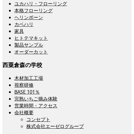
ユカハリ・フローリング
本格フローリング
ヘリンボーン
カベハリ
家具
ヒトテマキット
製品サンプル
オーダーカット
西粟倉森の学校
木材加工工場
視察研修
BASE 101％
完熟いちご摘み体験
営業時間・アクセス
会社概要
コンセプト
株式会社エーゼログループ