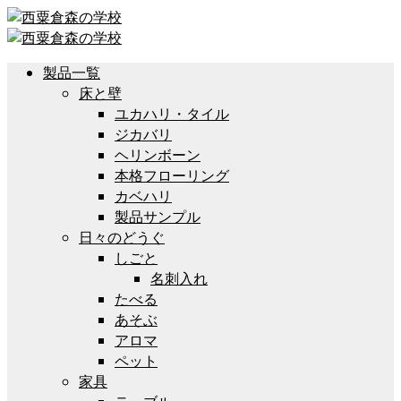
製品一覧
床と壁
ユカハリ・タイル
ジカバリ
ヘリンボーン
本格フローリング
カベハリ
製品サンプル
日々のどうぐ
しごと
名刺入れ
たべる
あそぶ
アロマ
ペット
家具