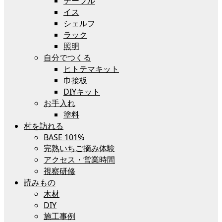
テーブル
イス
シェルフ
ラック
照明
自分でつくる
ヒトテマキット
巾接板
DIYキット
お手入れ
塗料
村を訪れる
BASE 101%
完熟いちご摘み体験
アクセス・営業時間
視察研修
読みもの
木材
DIY
施工事例