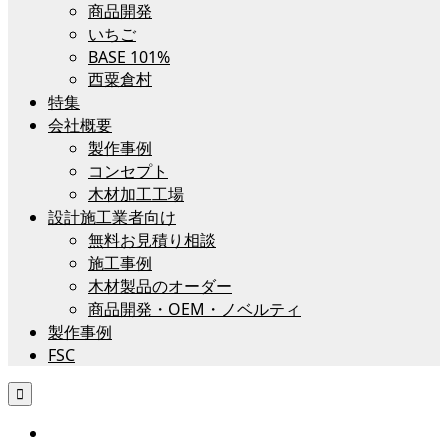
商品開発
いちご
BASE 101%
西粟倉村
特集
会社概要
製作事例
コンセプト
木材加工工場
設計施工業者向け
無料お見積り相談
施工事例
木材製品のオーダー
商品開発・OEM・ノベルティ
製作事例
FSC
