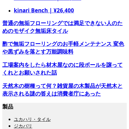
kinari Bench | ¥26,400
普通の無垢フローリングでは満足できない人のた
めのモザイク無垢床タイル
酢で無垢フローリングのお手軽メンテナンス 変色
や黒ずみを落とす万能調味料
工場案内をしたら材木屋なのに段ボールを譲って
くれとお願いされた話
天然木の樹種って何？雑貨屋の木製品が天然木と
表示される謎の答えは消費者庁にあった
製品
ユカハリ・タイル
ジカバリ