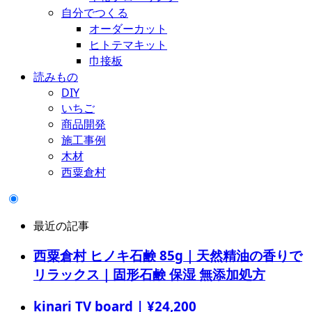
自分でつくる
オーダーカット
ヒトテマキット
巾接板
読みもの
DIY
いちご
商品開発
施工事例
木材
西粟倉村
最近の記事
西粟倉村 ヒノキ石鹸 85g｜天然精油の香りで
リラックス｜固形石鹸 保湿 無添加処方
kinari TV board | ¥24,200