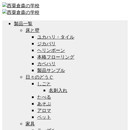
製品一覧
床と壁
ユカハリ・タイル
ジカバリ
ヘリンボーン
本格フローリング
カベハリ
製品サンプル
日々のどうぐ
しごと
名刺入れ
たべる
あそぶ
アロマ
ペット
家具