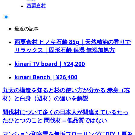
西粟倉村
最近の記事
西粟倉村 ヒノキ石鹸 85g｜天然精油の香りで
リラックス｜固形石鹸 保湿 無添加処方
kinari TV board | ¥24,200
kinari Bench | ¥26,400
丸太の構造を知ると杉の使い方が分かる 赤身（芯
材）と白身（辺材）の違いを解説
間伐材について多くの日本人が間違えているたっ
たひとつのこと 間伐材＝低品質ではない
マンション和室畳を無垢フローリングにDIY！厚み