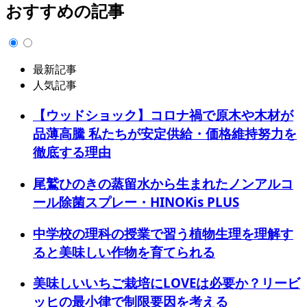
おすすめの記事
最新記事
人気記事
【ウッドショック】コロナ禍で原木や木材が
品薄高騰 私たちが安定供給・価格維持努力を
徹底する理由
尾鷲ひのきの蒸留水から生まれたノンアルコ
ール除菌スプレー・HINOKis PLUS
中学校の理科の授業で習う植物生理を理解す
ると美味しい作物を育てられる
美味しいいちご栽培にLOVEは必要か？リービ
ッヒの最小律で制限要因を考える