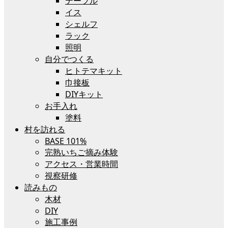
テーブル
イス
シェルフ
ラック
照明
自分でつくる
ヒトテマキット
巾接板
DIYキット
お手入れ
塗料
村を訪れる
BASE 101%
完熟いちご摘み体験
アクセス・営業時間
視察研修
読みもの
木材
DIY
施工事例