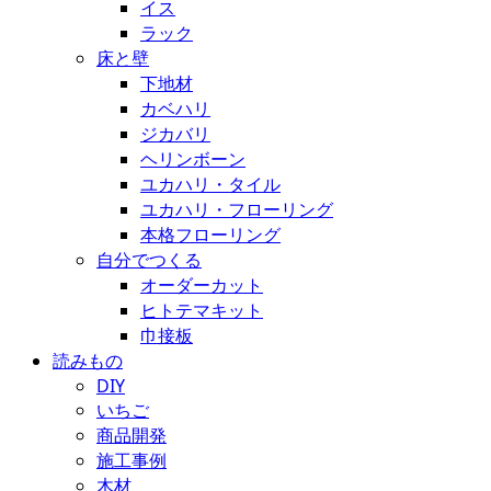
イス
ラック
床と壁
下地材
カベハリ
ジカバリ
ヘリンボーン
ユカハリ・タイル
ユカハリ・フローリング
本格フローリング
自分でつくる
オーダーカット
ヒトテマキット
巾接板
読みもの
DIY
いちご
商品開発
施工事例
木材