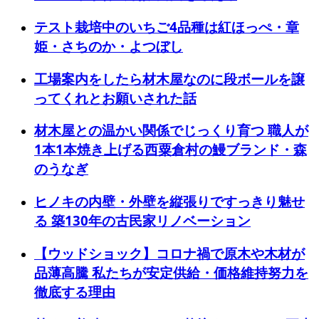
テスト栽培中のいちご4品種は紅ほっぺ・章
姫・さちのか・よつぼし
工場案内をしたら材木屋なのに段ボールを譲
ってくれとお願いされた話
材木屋との温かい関係でじっくり育つ 職人が
1本1本焼き上げる西粟倉村の鰻ブランド・森
のうなぎ
ヒノキの内壁・外壁を縦張りですっきり魅せ
る 築130年の古民家リノベーション
【ウッドショック】コロナ禍で原木や木材が
品薄高騰 私たちが安定供給・価格維持努力を
徹底する理由