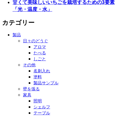
甘くて美味しいいちごを栽培するための3要素
「光・温度・水」
カテゴリー
製品
日々のどうぐ
アロマ
たべる
しごと
その他
名刺入れ
塗料
製品サンプル
壁を張る
家具
照明
シェルフ
テーブル