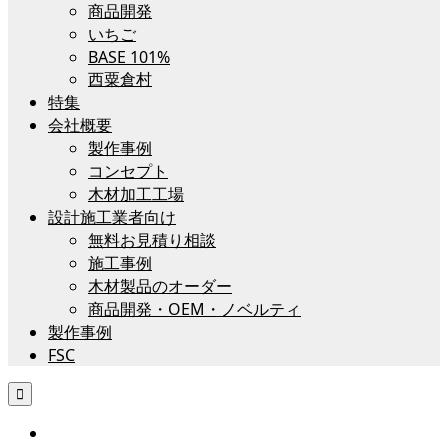
商品開発
いちご
BASE 101%
西粟倉村
特集
会社概要
製作事例
コンセプト
木材加工工場
設計施工業者向け
無料お見積り相談
施工事例
木材製品のオーダー
商品開発・OEM・ノベルティ
製作事例
FSC
