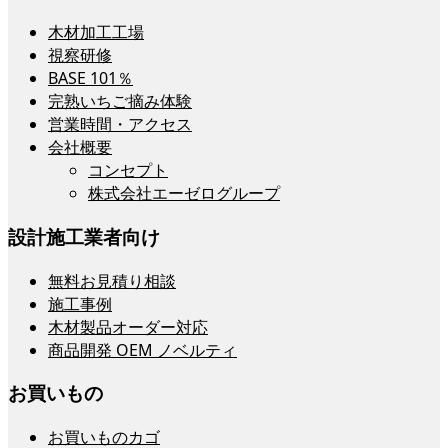
木材加工工場
視察研修
BASE 101％
完熟いちご摘み体験
営業時間・アクセス
会社概要
コンセプト
株式会社エーゼログループ
設計施工業者向け
無料お見積り相談
施工事例
木材製品オーダー対応
商品開発 OEM ノベルティ
お買いもの
お買いものカゴ