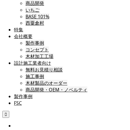
商品開発
いちご
BASE 101%
西粟倉村
特集
会社概要
製作事例
コンセプト
木材加工工場
設計施工業者向け
無料お見積り相談
施工事例
木材製品のオーダー
商品開発・OEM・ノベルティ
製作事例
FSC
