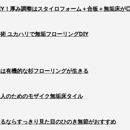
IY！厚み調整はスタイロフォーム＋合板＋無垢床が
 ユカハリで無垢フローリングDIY
には有機的な杉フローリングが生きる
い人のためのモザイク無垢床タイル
するならすっきり見た目のひのき無節がおすすめ