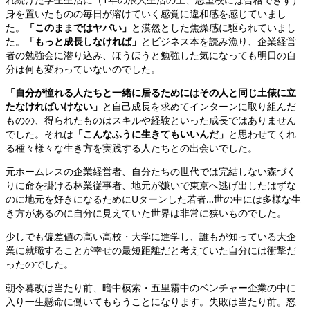
身を置いたものの毎日が溶けていく感覚に違和感を感じていまし
た。
「このままではヤバい」
と漠然とした焦燥感に駆られていまし
た。
「もっと成長しなければ」
とビジネス本を読み漁り、企業経営
者の勉強会に潜り込み、ほうほうと勉強した気になっても明日の自
分は何も変わっていないのでした。
「自分が憧れる人たちと一緒に居るためにはその人と同じ土俵に立
たなければいけない」
と自己成長を求めてインターンに取り組んだ
ものの、得られたものはスキルや経験といった成長ではありません
でした。それは
「こんなふうに生きてもいいんだ」
と思わせてくれ
る種々様々な生き方を実践する人たちとの出会いでした。
元ホームレスの企業経営者、自分たちの世代では完結しない森づく
りに命を掛ける林業従事者、地元が嫌いで東京へ逃げ出したはずな
のに地元を好きになるためにUターンした若者…世の中には多様な生
き方があるのに自分に見えていた世界は非常に狭いものでした。
少しでも偏差値の高い高校・大学に進学し、誰もが知っている大企
業に就職することが幸せの最短距離だと考えていた自分には衝撃だ
ったのでした。
朝令暮改は当たり前、暗中模索・五里霧中のベンチャー企業の中に
入り一生懸命に働いてもらうことになります。失敗は当たり前。怒