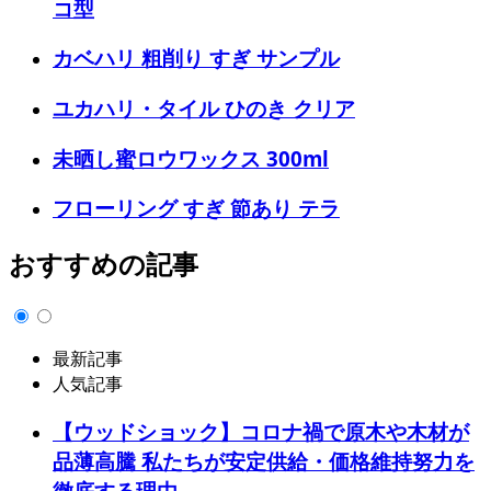
コ型
カベハリ 粗削り すぎ サンプル
ユカハリ・タイル ひのき クリア
未晒し蜜ロウワックス 300ml
フローリング すぎ 節あり テラ
おすすめの記事
最新記事
人気記事
【ウッドショック】コロナ禍で原木や木材が
品薄高騰 私たちが安定供給・価格維持努力を
徹底する理由