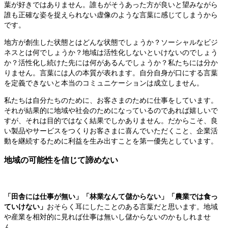
葉が好きではありません。誰もがそうあった方が良いと望みながら
誰も正確な姿を捉えられない虚像のような言葉に感じてしまうから
です。
地方が創生した状態とはどんな状態でしょうか？ソーシャルなビジ
ネスとは何でしょうか？地域は活性化しないといけないのでしょう
か？活性化し続けた先には何があるんでしょうか？私たちには分か
りません。言葉には人の本質が表れます。自分自身が口にする言葉
を定義できないと本当のコミュニケーションは成立しません。
私たちは自分たちのために、お客さまのために仕事をしています。
それが結果的に地域や社会のためになっているのであれば嬉しいで
すが、それは目的ではなく結果でしかありません。だからこそ、良
い製品やサービスをつくりお客さまに喜んでいただくこと、企業活
動を継続するために利益を生み出すことを第一優先としています。
地域の可能性を信じて諦めない
「田舎には仕事が無い」「林業なんて儲からない」「農業では食っ
ていけない」
おそらく耳にしたことのある言葉だと思います。地域
や産業を相対的に見れば仕事は無いし儲からないのかもしれませ
ん。