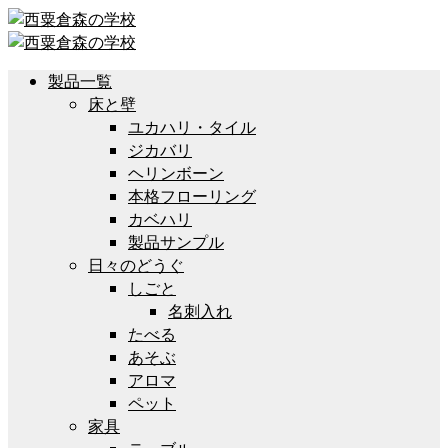
製品一覧
床と壁
ユカハリ・タイル
ジカバリ
ヘリンボーン
本格フローリング
カベハリ
製品サンプル
日々のどうぐ
しごと
名刺入れ
たべる
あそぶ
アロマ
ペット
家具