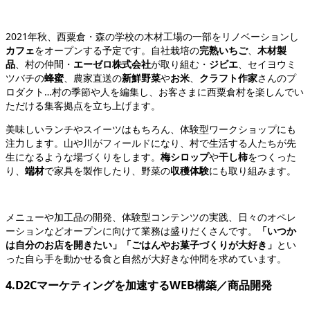
2021年秋、西粟倉・森の学校の木材工場の一部をリノベーションし
カフェ
をオープンする予定です。自社栽培の
完熟いちご
、
木材製
品
、村の仲間・
エーゼロ株式会社
が取り組む・
ジビエ
、セイヨウミ
ツバチの
蜂蜜
、農家直送の
新鮮野菜
や
お米
、
クラフト作家
さんのプ
ロダクト…村の季節や人を編集し、お客さまに西粟倉村を楽しんでい
ただける集客拠点を立ち上げます。
美味しいランチやスイーツはもちろん、体験型ワークショップにも
注力します。山や川がフィールドになり、村で生活する人たちが先
生になるような場づくりをします。
梅シロップ
や
干し柿
をつくった
り、
端材
で家具を製作したり、野菜の
収穫体験
にも取り組みます。
メニューや加工品の開発、体験型コンテンツの実践、日々のオペレ
ーションなどオープンに向けて業務は盛りだくさんです。
「いつか
は自分のお店を開きたい」「ごはんやお菓子づくりが大好き」
とい
った自ら手を動かせる食と自然が大好きな仲間を求めています。
4.D2Cマーケティングを加速するWEB構築／商品開発