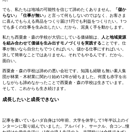
でも、私たちは地域の可能性を信じて諦めたくありません。
「儲か
らない」「仕事が無い」
と言って何もしないのではなく、お客さま
に喜んでもらえる商品をつくり届け1円でも利益をつくりたい。1つ
でも多くの仕事を生み出したい。だから、泥臭く手を動かします。
私たち西粟倉・森の学校が大切にしている価値観は、
人と地域資源
を組み合わせて価値を生み出すモノづくりを実践する
ことです。仕
事が無いなら自分たちでつくればいい。儲かる仕事にすればいい。
決して簡単なことではありません。それでもやるんです。だから、
面白い。
西粟倉・森の学校は諦めの悪い会社です。知識も経験も無い素人集
団が林業・木材業に関わり始め12年が経ちました。何度も赤字を出
しながらも諦めなかったことで西粟倉・森の学校は生きています。
そして、これからも生き続けます。
成長したいと成長できない
記事を書いているハダ自身は10年前、大学を休学して1年半以上のイ
ンターンに取り組んでいました。アルバイト、サークル、合コン…憧
れ続けた学生生活に（1年の浪人生活の上、志望校には合格できず）