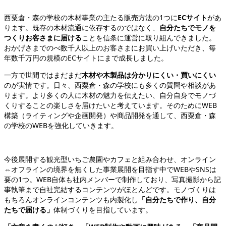
西粟倉・森の学校の木材事業の主たる販売方法の1つに
ECサイト
があ
ります。既存の木材流通に依存するのではなく、
自分たちでモノを
つくりお客さまに届ける
ことを信条に運営に取り組んできました。
おかげさまでのべ数千人以上のお客さまにお買い上げいただき、毎
年数千万円の規模のECサイトにまで成長しました。
一方で世間ではまだまだ
木材や木製品は分かりにくい・買いにくい
のが実情です。日々、西粟倉・森の学校にも多くの質問や相談があ
ります。より多くの人に木材の魅力を伝えたい、自分自身でモノづ
くりすることの楽しさを届けたいと考えています。そのためにWEB
構築（ライティングや企画開発）や商品開発を通して、西粟倉・森
の学校のWEBを強化していきます。
今後展開する観光型いちご農園やカフェと組み合わせ、オンライン
⇔オフラインの境界を無くした事業展開を目指す中でWEBやSNSは
要の1つ。WEB自体も社内メンバーで制作しており、写真撮影から記
事執筆まで自社完結するコンテンツがほとんどです。モノづくりは
もちろんオンラインコンテンツも内製化し
「自分たちで作り、自分
たちで届ける」
体制づくりを目指しています。