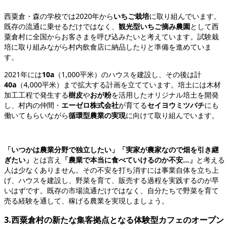
西粟倉・森の学校では2020年から
いちご栽培
に取り組んでいます。
既存の流通に乗せるだけではなく、
観光型いちご摘み農園
として西
粟倉村に全国からお客さまを呼び込みたいと考えています。試験栽
培に取り組みながら村内飲食店に納品したりと準備を進めていま
す。
2021年には
10a
（1,000平米）のハウスを建設し、その後は計
40a
（4,000平米）まで拡大する計画を立てています。培土には木材
加工工程で発生する
樹皮
や
おが粉
を活用したオリジナル培土を開発
し、村内の仲間・
エーゼロ株式会社
が育てる
セイヨウミツバチ
にも
働いてもらいながら
循環型農業の実現
に向けて取り組んでいます。
「いつかは農業分野で独立したい」「実家が農家なので畑を引き継
ぎたい」
とは言え
「農業で本当に食べていけるのか不安…」
と考える
人は少なくありません。その不安を打ち消すには事業自体を立ち上
げ、ハウスを建設し、野菜を育て、販売する過程を実践するのが早
いはずです。既存の市場流通だけではなく、自分たちで野菜を育て
売る経験を通して、稼げる農業を実現しましょう。
3.西粟倉村の新たな集客拠点となる体験型カフェのオープン