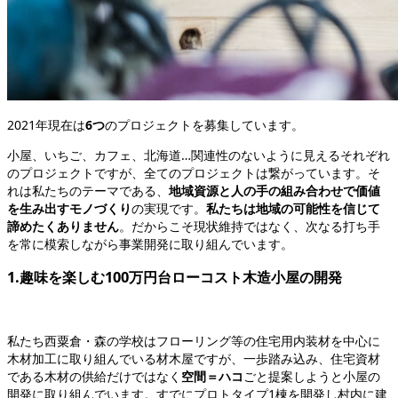
2021年現在は
6つ
のプロジェクトを募集しています。
小屋、いちご、カフェ、北海道…関連性のないように見えるそれぞれ
のプロジェクトですが、全てのプロジェクトは繋がっています。そ
れは私たちのテーマである、
地域資源と人の手の組み合わせで価値
を生み出すモノづくり
の実現です。
私たちは地域の可能性を信じて
諦めたくありません
。だからこそ現状維持ではなく、次なる打ち手
を常に模索しながら事業開発に取り組んでいます。
1.趣味を楽しむ100万円台ローコスト木造小屋の開発
私たち西粟倉・森の学校はフローリング等の住宅用内装材を中心に
木材加工に取り組んでいる材木屋ですが、一歩踏み込み、住宅資材
である木材の供給だけではなく
空間＝ハコ
ごと提案しようと小屋の
開発に取り組んでいます。すでにプロトタイプ1棟を開発し村内に建