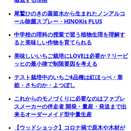
尾鷲ひのきの蒸留水から生まれたノンアルコ
ール除菌スプレー・HINOKis PLUS
中学校の理科の授業で習う植物生理を理解す
ると美味しい作物を育てられる
美味しいいちご栽培にLOVEは必要か？リービ
ッヒの最小律で制限要因を考える
テスト栽培中のいちご4品種は紅ほっぺ・章
姫・さちのか・よつぼし
これからのモノづくりに必要なのはファブレ
スメーカーの伴走者 開発・量産・発送まで出
来るオーダーメイド型中量生産
【ウッドショック】コロナ禍で原木や木材が