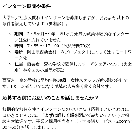
インターン期間や条件
大学生／社会人問わずインターンを募集しますが、おおよそ以下の
条件を設定しています（要相談）。
期間
2・3ヶ月〜1年 ※1ヶ月未満の就業体験的なインター
ンは受け入れていません
時間
7：55 〜 17：00（休憩時間70分)
場所
岡山県西粟倉村 ※プロジェクトによってはリモートワ
ーク化
住居
西粟倉・森の学校で確保します ※シェアハウス（男女
別）や今回の小屋等が該当
西粟倉・森の学校は平均年齢
38歳
、女性スタッフが約
6割
の会社で
す。Iターン者だけではなく地域の人も多く働く会社です。
応募する前にお互いのことを話しませんか？
短期的な移住を伴うインターンなのでいきなり応募！というわけに
はいきませんよね。
「まずは詳しく話を聞いてみたい」
というご相
談も大歓迎です。事業／採用担当者とビデオ会議サービス・Zoomで
30〜60分お話ししましょう。