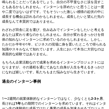
鳴られることだってあるでしょう。自分の不甲斐なさに涙を流すこ
ともあるかもしれません。インターンを辞めたいと思うことは一度
や二度ではないはずです。でもそういった激しい感情の起伏の中に
成長する機会は訪れるのかもしれません。成長したいと望んだ先の
成長なんて本質的ではありません。
わざわざ田舎に足を運び、住み込みでインターンをしたいと考える
あなたは変わり者なのかもしれません。自分が変わるきっかけを得
体の知れないインターンに求めているのかもしれません。しかし、
たかだか半年や1年、ビジネスの現場に身を置いたところで得られる
知識やスキルなんて知れています。人生において本当に大切なのは
表面的な経験ではありません。
もちろん企業活動なので成果を求めるインターンプロジェクトには
なりますが、その過程を通じてあなた自身が人生を考えるきっかけ
になれば嬉しいです。私たちもまた悩みながら生きています。
過去のインターン事例
1〜2週間の就業体験的なインターンではなく、少なくとも
2-3ヶ月
、
長ければ
1年
もの期間でのインターンを求めています。それはインタ
ーン生の体験的な成長ではなく事業の成長を加速させるプロジェク