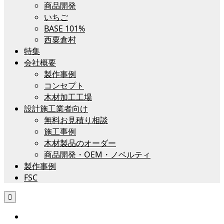
商品開発
いちご
BASE 101%
西粟倉村
特集
会社概要
製作事例
コンセプト
木材加工工場
設計施工業者向け
無料お見積り相談
施工事例
木材製品のオーダー
商品開発・OEM・ノベルティ
製作事例
FSC
