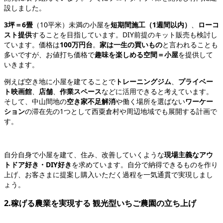
設しました。
3坪＝6畳
（10平米）未満の小屋を
短期間施工（1週間以内）
、
ローコ
スト提供
することを目指しています。DIY前提のキット販売も検討し
ています。価格は
100万円台
。
家は一生の買いもの
と言われることも
多いですが、お値打ち価格で
趣味を楽しめる空間＝小屋
を提供して
いきます。
例えば空き地に小屋を建てることで
トレーニングジム
、
プライベー
ト映画館
、
店舗
、
作業スペース
などに活用できると考えています。
そして、中山間地の
空き家不足解消
や働く場所を選ばない
ワーケー
ション
の滞在先の1つとして西粟倉村や周辺地域でも展開する計画で
す。
自分自身で小屋を建て、住み、改善していくような
現場主義なアウ
トドア好き・DIY好き
を求めています。自分で納得できるものを作り
上げ、お客さまに提案し購入いただく過程を一気通貫で実現しまし
ょう。
2.稼げる農業を実現する 観光型いちご農園の立ち上げ