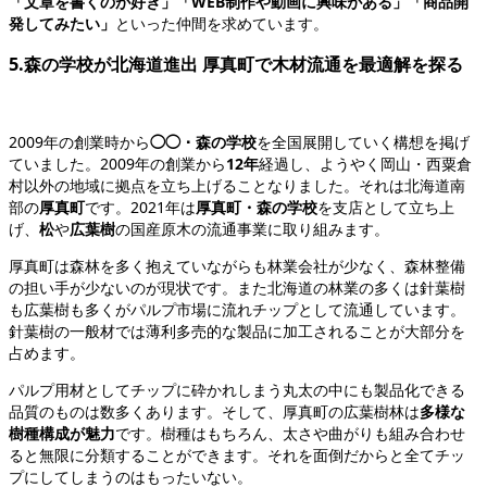
「文章を書くのが好き」「WEB制作や動画に興味がある」「商品開
発してみたい」
といった仲間を求めています。
5.森の学校が北海道進出 厚真町で木材流通を最適解を探る
2009年の創業時から
◯◯・森の学校
を全国展開していく構想を掲げ
ていました。2009年の創業から
12年
経過し、ようやく岡山・西粟倉
村以外の地域に拠点を立ち上げることなりました。それは北海道南
部の
厚真町
です。2021年は
厚真町・森の学校
を支店として立ち上
げ、
松
や
広葉樹
の国産原木の流通事業に取り組みます。
厚真町は森林を多く抱えていながらも林業会社が少なく、森林整備
の担い手が少ないのが現状です。また北海道の林業の多くは針葉樹
も広葉樹も多くがパルプ市場に流れチップとして流通しています。
針葉樹の一般材では薄利多売的な製品に加工されることが大部分を
占めます。
パルプ用材としてチップに砕かれしまう丸太の中にも製品化できる
品質のものは数多くあります。そして、厚真町の広葉樹林は
多様な
樹種構成が魅力
です。樹種はもちろん、太さや曲がりも組み合わせ
ると無限に分類することができます。それを面倒だからと全てチッ
プにしてしまうのはもったいない。