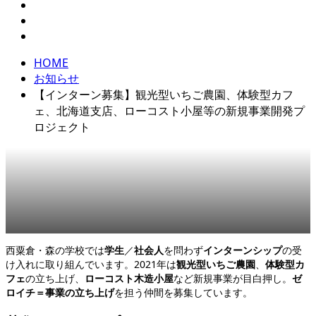
HOME
お知らせ
【インターン募集】観光型いちご農園、体験型カフ
ェ、北海道支店、ローコスト小屋等の新規事業開発プ
ロジェクト
西粟倉・森の学校では
学生
／
社会人
を問わず
インターンシップ
の受
け入れに取り組んでいます。2021年は
観光型いちご農園
、
体験型カ
フェ
の立ち上げ、
ローコスト木造小屋
など新規事業が目白押し。
ゼ
ロイチ＝事業の立ち上げ
を担う仲間を募集しています。