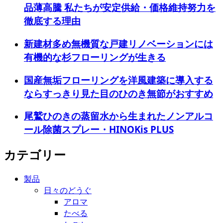
品薄高騰 私たちが安定供給・価格維持努力を
徹底する理由
新建材多め無機質な戸建リノベーションには
有機的な杉フローリングが生きる
国産無垢フローリングを洋風建築に導入する
ならすっきり見た目のひのき無節がおすすめ
尾鷲ひのきの蒸留水から生まれたノンアルコ
ール除菌スプレー・HINOKis PLUS
カテゴリー
製品
日々のどうぐ
アロマ
たべる