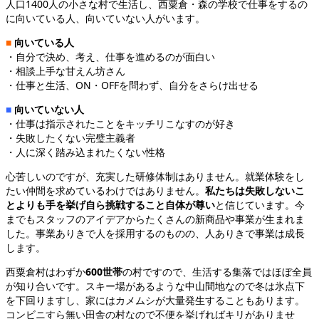
人口1400人の小さな村で生活し、西粟倉・森の学校で仕事をするの
に向いている人、向いていない人がいます。
■
向いている人
・自分で決め、考え、仕事を進めるのが面白い
・相談上手な甘えん坊さん
・仕事と生活、ON・OFFを問わず、自分をさらけ出せる
■
向いていない人
・仕事は指示されたことをキッチリこなすのが好き
・失敗したくない完璧主義者
・人に深く踏み込まれたくない性格
心苦しいのですが、充実した研修体制はありません。就業体験をし
たい仲間を求めているわけではありません。
私たちは失敗しないこ
とよりも手を挙げ自ら挑戦すること自体が尊い
と信じています。今
までもスタッフのアイデアからたくさんの新商品や事業が生まれま
した。事業ありきで人を採用するのものの、人ありきで事業は成長
します。
西粟倉村はわずか
600世帯
の村ですので、生活する集落ではほぼ全員
が知り合いです。スキー場があるような中山間地なので冬は氷点下
を下回りますし、家にはカメムシが大量発生することもあります。
コンビニすら無い田舎の村なので不便を挙げればキリがありませ