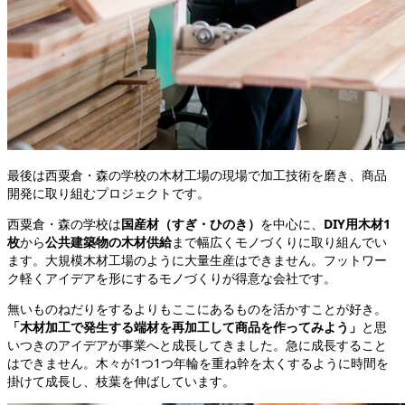
最後は西粟倉・森の学校の木材工場の現場で加工技術を磨き、商品
開発に取り組むプロジェクトです。
西粟倉・森の学校は
国産材（すぎ・ひのき）
を中心に、
DIY用木材1
枚
から
公共建築物の木材供給
まで幅広くモノづくりに取り組んでい
ます。大規模木材工場のように大量生産はできません。フットワー
ク軽くアイデアを形にするモノづくりが得意な会社です。
無いものねだりをするよりもここにあるものを活かすことが好き。
「木材加工で発生する端材を再加工して商品を作ってみよう」
と思
いつきのアイデアが事業へと成長してきました。急に成長すること
はできません。木々が1つ1つ年輪を重ね幹を太くするように時間を
掛けて成長し、枝葉を伸ばしています。