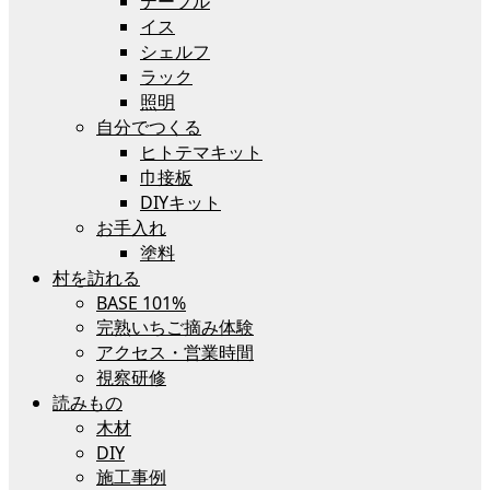
テーブル
イス
シェルフ
ラック
照明
自分でつくる
ヒトテマキット
巾接板
DIYキット
お手入れ
塗料
村を訪れる
BASE 101%
完熟いちご摘み体験
アクセス・営業時間
視察研修
読みもの
木材
DIY
施工事例