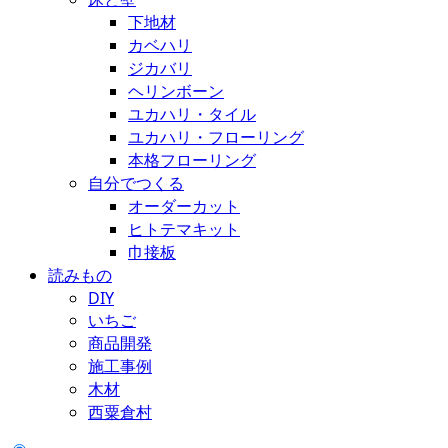
下地材
カベハリ
ジカバリ
ヘリンボーン
ユカハリ・タイル
ユカハリ・フローリング
本格フローリング
自分でつくる
オーダーカット
ヒトテマキット
巾接板
読みもの
DIY
いちご
商品開発
施工事例
木材
西粟倉村