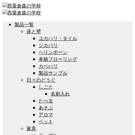
製品一覧
床と壁
ユカハリ・タイル
ジカバリ
ヘリンボーン
本格フローリング
カベハリ
製品サンプル
日々のどうぐ
しごと
名刺入れ
たべる
あそぶ
アロマ
ペット
家具