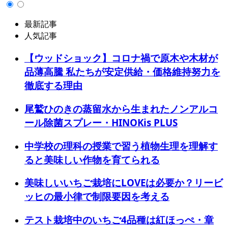
最新記事
人気記事
【ウッドショック】コロナ禍で原木や木材が
品薄高騰 私たちが安定供給・価格維持努力を
徹底する理由
尾鷲ひのきの蒸留水から生まれたノンアルコ
ール除菌スプレー・HINOKis PLUS
中学校の理科の授業で習う植物生理を理解す
ると美味しい作物を育てられる
美味しいいちご栽培にLOVEは必要か？リービ
ッヒの最小律で制限要因を考える
テスト栽培中のいちご4品種は紅ほっぺ・章