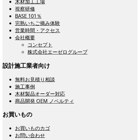
木材加工工場
視察研修
BASE 101％
完熟いちご摘み体験
営業時間・アクセス
会社概要
コンセプト
株式会社エーゼログループ
設計施工業者向け
無料お見積り相談
施工事例
木材製品オーダー対応
商品開発 OEM ノベルティ
お買いもの
お買いものカゴ
お問い合わせ