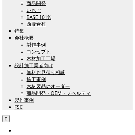
商品開発
いちご
BASE 101%
西粟倉村
特集
会社概要
製作事例
コンセプト
木材加工工場
設計施工業者向け
無料お見積り相談
施工事例
木材製品のオーダー
商品開発・OEM・ノベルティ
製作事例
FSC
