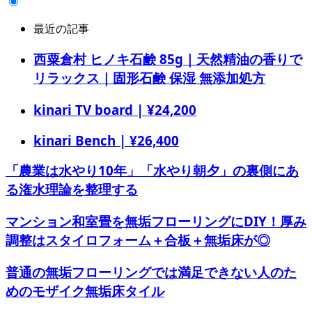
最近の記事
西粟倉村 ヒノキ石鹸 85g｜天然精油の香りで
リラックス｜固形石鹸 保湿 無添加処方
kinari TV board | ¥24,200
kinari Bench | ¥26,400
「農業は水やり10年」「水やり朝夕」の裏側にあ
る潅水理論を整理する
マンション和室畳を無垢フローリングにDIY！厚み
調整はスタイロフォーム＋合板＋無垢床が◎
普通の無垢フローリングでは満足できない人のた
めのモザイク無垢床タイル