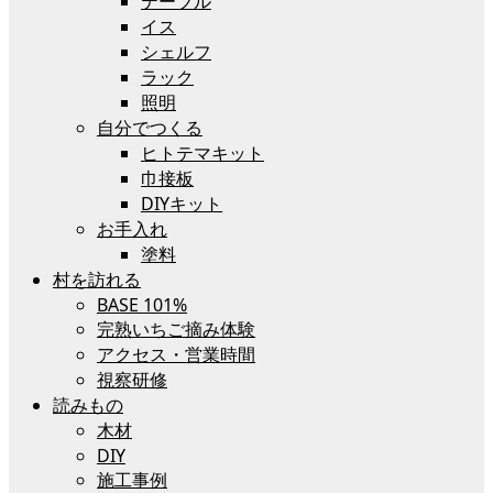
テーブル
イス
シェルフ
ラック
照明
自分でつくる
ヒトテマキット
巾接板
DIYキット
お手入れ
塗料
村を訪れる
BASE 101%
完熟いちご摘み体験
アクセス・営業時間
視察研修
読みもの
木材
DIY
施工事例