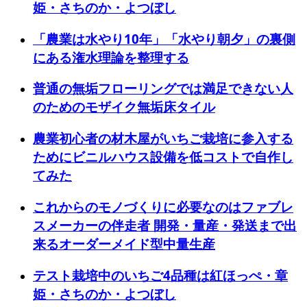
姫・さちのか・よつぼし
「農業は水やり10年」「水やり朝夕」の裏側
にある潅水理論を整理する
普通の無垢フローリングでは満足できない人
のためのモザイク無垢床タイル
農業初心者の材木屋がいちご栽培に参入する
ためにビニルハウス設備を低コストで自作し
てみた
これからのモノづくりに必要なのはファブレ
スメーカーの伴走者 開発・量産・発送まで出
来るオーダーメイド型中量生産
テスト栽培中のいちご4品種は紅ほっぺ・章
姫・さちのか・よつぼし