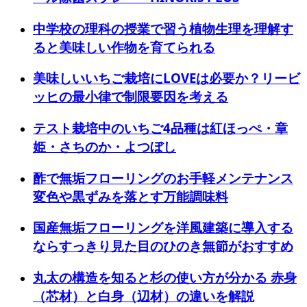
中学校の理科の授業で習う植物生理を理解す
ると美味しい作物を育てられる
美味しいいちご栽培にLOVEは必要か？リービ
ッヒの最小律で制限要因を考える
テスト栽培中のいちご4品種は紅ほっぺ・章
姫・さちのか・よつぼし
酢で無垢フローリングのお手軽メンテナンス
変色や黒ずみを落とす万能調味料
国産無垢フローリングを洋風建築に導入する
ならすっきり見た目のひのき無節がおすすめ
丸太の構造を知ると杉の使い方が分かる 赤身
（芯材）と白身（辺材）の違いを解説