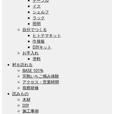
テーブル
イス
シェルフ
ラック
照明
自分でつくる
ヒトテマキット
巾接板
DIYキット
お手入れ
塗料
村を訪れる
BASE 101%
完熟いちご摘み体験
アクセス・営業時間
視察研修
読みもの
木材
DIY
施工事例