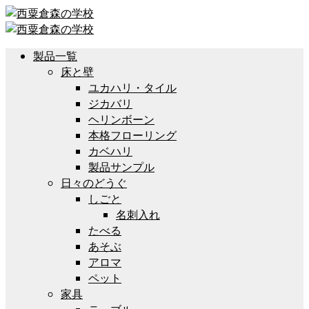
製品一覧
床と壁
ユカハリ・タイル
ジカバリ
ヘリンボーン
本格フローリング
カベハリ
製品サンプル
日々のどうぐ
しごと
名刺入れ
たべる
あそぶ
アロマ
ペット
家具