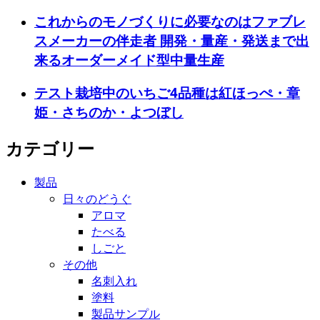
これからのモノづくりに必要なのはファブレ
スメーカーの伴走者 開発・量産・発送まで出
来るオーダーメイド型中量生産
テスト栽培中のいちご4品種は紅ほっぺ・章
姫・さちのか・よつぼし
カテゴリー
製品
日々のどうぐ
アロマ
たべる
しごと
その他
名刺入れ
塗料
製品サンプル