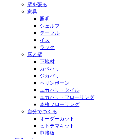
壁を張る
家具
照明
シェルフ
テーブル
イス
ラック
床と壁
下地材
カベハリ
ジカバリ
ヘリンボーン
ユカハリ・タイル
ユカハリ・フローリング
本格フローリング
自分でつくる
オーダーカット
ヒトテマキット
巾接板