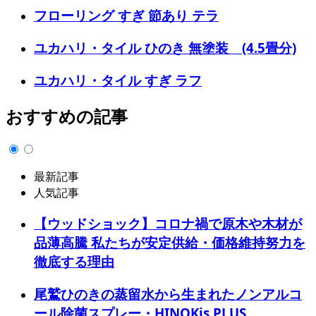
フローリング すぎ 節あり テラ
ユカハリ・タイル ひのき 無塗装 (4.5畳分)
ユカハリ・タイル すぎ ラフ
おすすめの記事
最新記事
人気記事
【ウッドショック】コロナ禍で原木や木材が
品薄高騰 私たちが安定供給・価格維持努力を
徹底する理由
尾鷲ひのきの蒸留水から生まれたノンアルコ
ール除菌スプレー・HINOKis PLUS