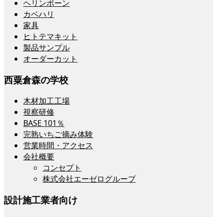
ヘリンボーン
カベハリ
家具
ヒトテマキット
製品サンプル
オーダーカット
西粟倉森の学校
木材加工工場
視察研修
BASE 101％
完熟いちご摘み体験
営業時間・アクセス
会社概要
コンセプト
株式会社エーゼログループ
設計施工業者向け