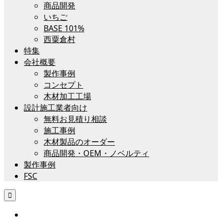
商品開発
いちご
BASE 101%
西粟倉村
特集
会社概要
製作事例
コンセプト
木材加工工場
設計施工業者向け
無料お見積り相談
施工事例
木材製品のオーダー
商品開発・OEM・ノベルティ
製作事例
FSC
