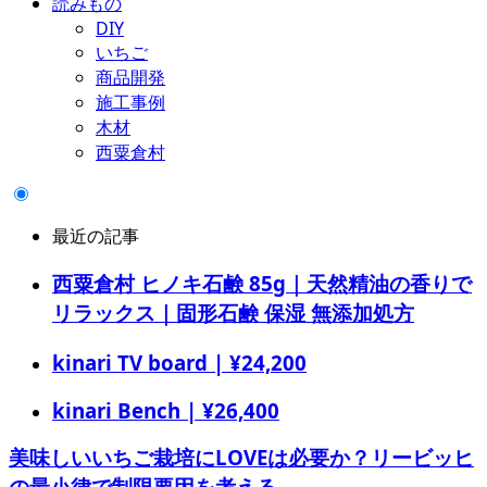
読みもの
DIY
いちご
商品開発
施工事例
木材
西粟倉村
最近の記事
西粟倉村 ヒノキ石鹸 85g｜天然精油の香りで
リラックス｜固形石鹸 保湿 無添加処方
kinari TV board | ¥24,200
kinari Bench | ¥26,400
美味しいいちご栽培にLOVEは必要か？リービッヒ
の最小律で制限要因を考える