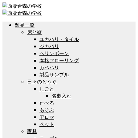
製品一覧
床と壁
ユカハリ・タイル
ジカバリ
ヘリンボーン
本格フローリング
カベハリ
製品サンプル
日々のどうぐ
しごと
名刺入れ
たべる
あそぶ
アロマ
ペット
家具