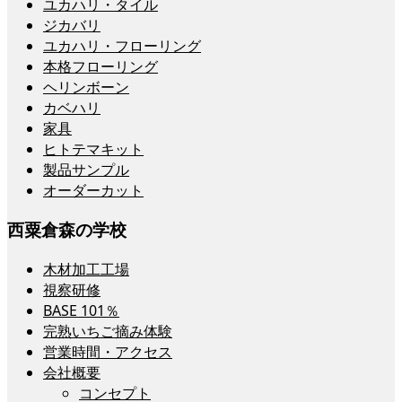
ユカハリ・タイル
ジカバリ
ユカハリ・フローリング
本格フローリング
ヘリンボーン
カベハリ
家具
ヒトテマキット
製品サンプル
オーダーカット
西粟倉森の学校
木材加工工場
視察研修
BASE 101％
完熟いちご摘み体験
営業時間・アクセス
会社概要
コンセプト