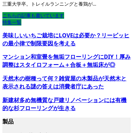
三重大学卒。トレイルランニングと養鶏が...
こちらの記事も書いています
特集一覧
美味しいいちご栽培にLOVEは必要か？リービッヒ
の最小律で制限要因を考える
マンション和室畳を無垢フローリングにDIY！厚み
調整はスタイロフォーム＋合板＋無垢床が◎
天然木の樹種って何？雑貨屋の木製品が天然木と
表示される謎の答えは消費者庁にあった
新建材多め無機質な戸建リノベーションには有機
的な杉フローリングが生きる
製品