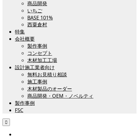
商品開発
いちご
BASE 101%
西粟倉村
特集
会社概要
製作事例
コンセプト
木材加工工場
設計施工業者向け
無料お見積り相談
施工事例
木材製品のオーダー
商品開発・OEM・ノベルティ
製作事例
FSC
