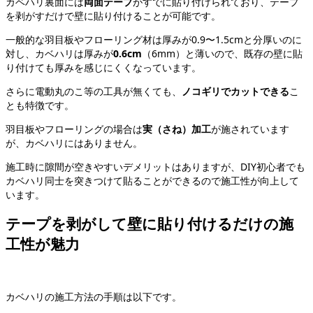
カベハリ裏面には
両面テープ
がすでに貼り付けられており、テープ
を剥がすだけで壁に貼り付けることが可能です。
一般的な羽目板やフローリング材は厚みが0.9〜1.5cmと分厚いのに
対し、カベハリは厚みが
0.6cm
（6mm）と薄いので、既存の壁に貼
り付けても厚みを感じにくくなっています。
さらに電動丸のこ等の工具が無くても、
ノコギリでカットできる
こ
とも特徴です。
羽目板やフローリングの場合は
実（さね）加工
が施されています
が、カベハリにはありません。
施工時に隙間が空きやすいデメリットはありますが、DIY初心者でも
カベハリ同士を突きつけて貼ることができるので施工性が向上して
います。
テープを剥がして壁に貼り付けるだけの施
工性が魅力
カベハリの施工方法の手順は以下です。