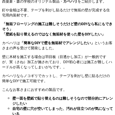
西粟倉・森の学校のオリジナル製品・
カベハリ
をご紹介します。
釘や金槌は不要、テープを剥がし貼るだけで無垢の壁が完成する住
宅用内装材です。
「無垢フローリングの施工は難しそうだけど壁のDIYなら私にもでき
そう」
「壁紙を貼り替えるのではなく無垢材を使った壁をDIYしたい」
カベハリは
「簡単なDIYで壁を無垢材でアレンジしたい」
というお客
さまの声を受けて開発しました。
壁に木材を施工する場合は羽目板（目透かし加工）が一般的です
が、実（さね）加工が施されており、DIY初心者には施工が難しくハ
ードルが高くなってしまいがちです。。
カベハリならノコギリでカットし、テープを剥がし壁に貼るだけの
簡単なDIYで施工可能です。
こんなお客さまにおすすめの製品です。
壁一面を壁紙で貼り替えるのは難しそうなので部分的にアレン
ジしたい
自宅の壁に穴が空いてしまった、汚れが目立つのが気になって
いる