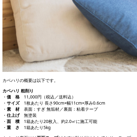
カベハリの概要は以下です。
カベハリ 粗削り
・
価 格
11,000円（税込／送料込）
・
サイズ
1枚あたり 長さ90cm×幅11cm×厚み0.6cm
・
素 材
表面：すぎ 無垢材／裏面：粘着テープ
・
仕上げ
無塗装
・
面 積
1箱あたり20枚入、約2.0㎡に施工可能
・
重 さ
1箱あたり5kg