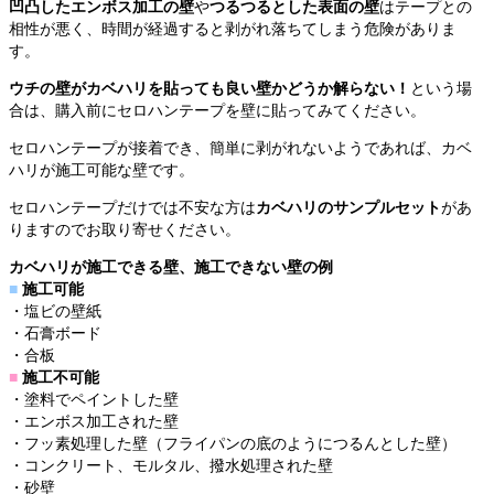
凹凸したエンボス加工の壁
や
つるつるとした表面の壁
はテープとの
相性が悪く、時間が経過すると剥がれ落ちてしまう危険がありま
す。
ウチの壁がカベハリを貼っても良い壁かどうか解らない！
という場
合は、購入前にセロハンテープを壁に貼ってみてください。
セロハンテープが接着でき、簡単に剥がれないようであれば、カベ
ハリが施工可能な壁です。
セロハンテープだけでは不安な方は
カベハリのサンプルセット
があ
りますのでお取り寄せください。
カベハリが施工できる壁、施工できない壁の例
■
施工可能
・塩ビの壁紙
・石膏ボード
・合板
■
施工不可能
・塗料でペイントした壁
・エンボス加工された壁
・フッ素処理した壁（フライパンの底のようにつるんとした壁）
・コンクリート、モルタル、撥水処理された壁
・砂壁