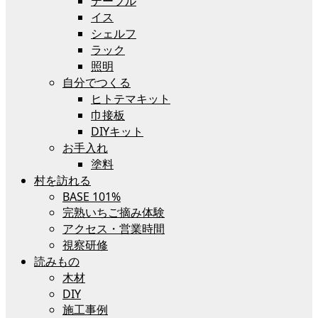
テーブル
イス
シェルフ
ラック
照明
自分でつくる
ヒトテマキット
巾接板
DIYキット
お手入れ
塗料
村を訪れる
BASE 101%
完熟いちご摘み体験
アクセス・営業時間
視察研修
読みもの
木材
DIY
施工事例