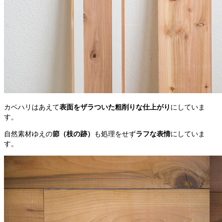
カベハリはあえて
表面をザラついた粗削りな仕上がり
にしていま
す。
自然素材ゆえの
節（枝の跡）
も処理をせず
ラフな表情
にしていま
す。