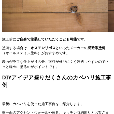
施工前に
ご自身で塗装していただくことも可能
です。
塗装する場合は、
オスモ
や
リボス
といったメーカーの
浸透系塗料
（オイルステイン塗料）がおすすめです。
表面がラフな仕上がりの分、塗料が伸びにくく浸透しやすいのでさ
っと軽めに塗るのがポイントです。
DIYアイデア盛りだくさんのカベハリ施工事
例
最後にカベハリを使った施工事例をご紹介します。
壁一面のアクセントウォールや家具、キッチン収納周りとお客さま