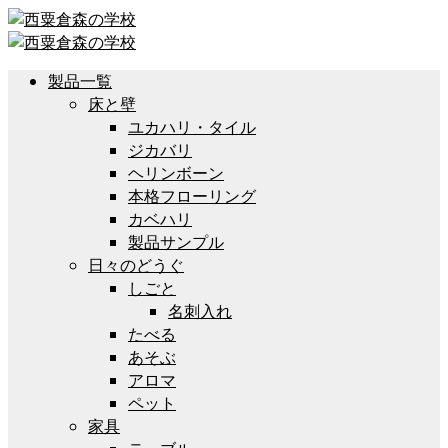
製品一覧
床と壁
ユカハリ・タイル
ジカバリ
ヘリンボーン
本格フローリング
カベハリ
製品サンプル
日々のどうぐ
しごと
名刺入れ
たべる
あそぶ
アロマ
ペット
家具