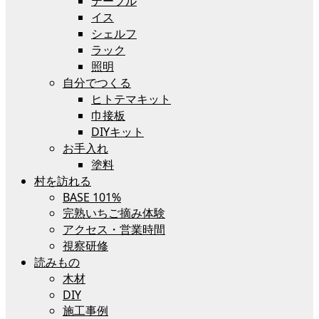
テーブル
イス
シェルフ
ラック
照明
自分でつくる
ヒトテマキット
巾接板
DIYキット
お手入れ
塗料
村を訪れる
BASE 101%
完熟いちご摘み体験
アクセス・営業時間
視察研修
読みもの
木材
DIY
施工事例