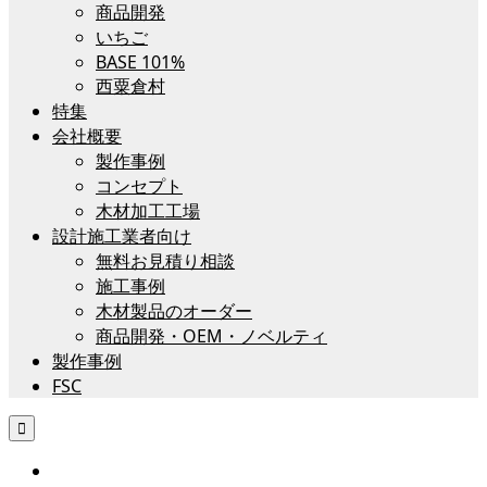
商品開発
いちご
BASE 101%
西粟倉村
特集
会社概要
製作事例
コンセプト
木材加工工場
設計施工業者向け
無料お見積り相談
施工事例
木材製品のオーダー
商品開発・OEM・ノベルティ
製作事例
FSC
