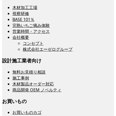
木材加工工場
視察研修
BASE 101％
完熟いちご摘み体験
営業時間・アクセス
会社概要
コンセプト
株式会社エーゼログループ
設計施工業者向け
無料お見積り相談
施工事例
木材製品オーダー対応
商品開発 OEM ノベルティ
お買いもの
お買いものカゴ