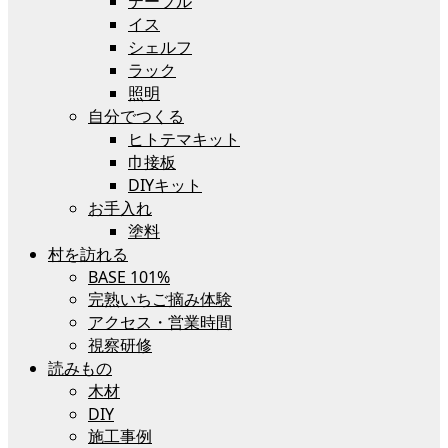
テーブル
イス
シェルフ
ラック
照明
自分でつくる
ヒトテマキット
巾接板
DIYキット
お手入れ
塗料
村を訪れる
BASE 101%
完熟いちご摘み体験
アクセス・営業時間
視察研修
読みもの
木材
DIY
施工事例