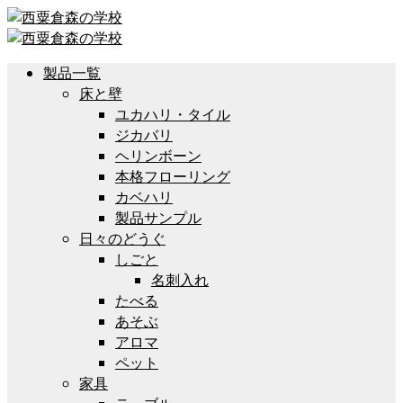
製品一覧
床と壁
ユカハリ・タイル
ジカバリ
ヘリンボーン
本格フローリング
カベハリ
製品サンプル
日々のどうぐ
しごと
名刺入れ
たべる
あそぶ
アロマ
ペット
家具