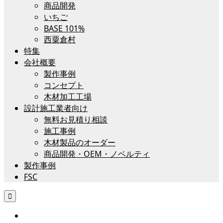
商品開発
いちご
BASE 101%
西粟倉村
特集
会社概要
製作事例
コンセプト
木材加工工場
設計施工業者向け
無料お見積り相談
施工事例
木材製品のオーダー
商品開発・OEM・ノベルティ
製作事例
FSC
