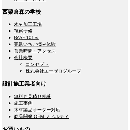
西粟倉森の学校
木材加工工場
視察研修
BASE 101％
完熟いちご摘み体験
営業時間・アクセス
会社概要
コンセプト
株式会社エーゼログループ
設計施工業者向け
無料お見積り相談
施工事例
木材製品オーダー対応
商品開発 OEM ノベルティ
お買いもの