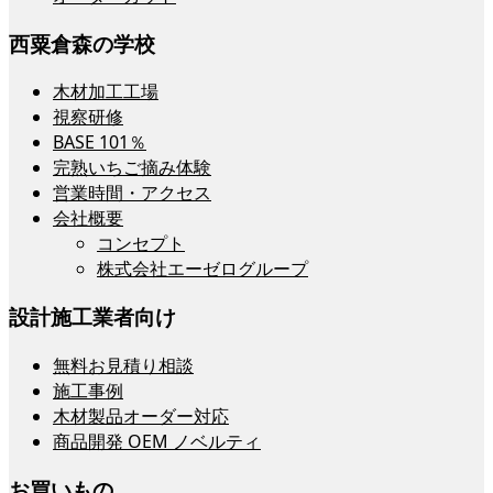
西粟倉森の学校
木材加工工場
視察研修
BASE 101％
完熟いちご摘み体験
営業時間・アクセス
会社概要
コンセプト
株式会社エーゼログループ
設計施工業者向け
無料お見積り相談
施工事例
木材製品オーダー対応
商品開発 OEM ノベルティ
お買いもの