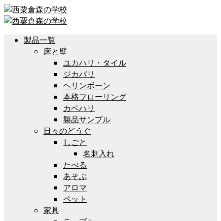
製品一覧
床と壁
ユカハリ・タイル
ジカバリ
ヘリンボーン
本格フローリング
カベハリ
製品サンプル
日々のどうぐ
しごと
名刺入れ
たべる
あそぶ
アロマ
ペット
家具