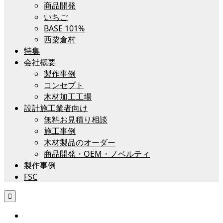
商品開発
いちご
BASE 101%
西粟倉村
特集
会社概要
製作事例
コンセプト
木材加工工場
設計施工業者向け
無料お見積り相談
施工事例
木材製品のオーダー
商品開発・OEM・ノベルティ
製作事例
FSC
