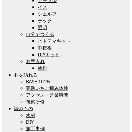
テーブル
イス
シェルフ
ラック
照明
自分でつくる
ヒトテマキット
巾接板
DIYキット
お手入れ
塗料
村を訪れる
BASE 101%
完熟いちご摘み体験
アクセス・営業時間
視察研修
読みもの
木材
DIY
施工事例