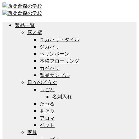
製品一覧
床と壁
ユカハリ・タイル
ジカバリ
ヘリンボーン
本格フローリング
カベハリ
製品サンプル
日々のどうぐ
しごと
名刺入れ
たべる
あそぶ
アロマ
ペット
家具