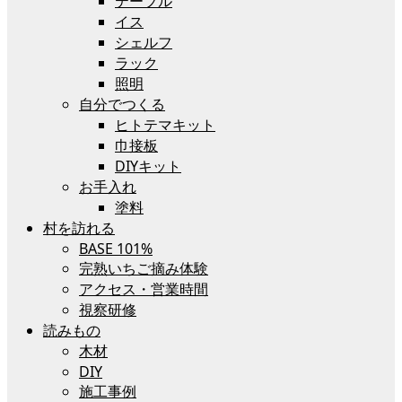
テーブル
イス
シェルフ
ラック
照明
自分でつくる
ヒトテマキット
巾接板
DIYキット
お手入れ
塗料
村を訪れる
BASE 101%
完熟いちご摘み体験
アクセス・営業時間
視察研修
読みもの
木材
DIY
施工事例