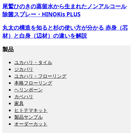
尾鷲ひのきの蒸留水から生まれたノンアルコール
除菌スプレー・HINOKis PLUS
丸太の構造を知ると杉の使い方が分かる 赤身（芯
材）と白身（辺材）の違いを解説
製品
ユカハリ・タイル
ジカバリ
ユカハリ・フローリング
本格フローリング
ヘリンボーン
カベハリ
家具
ヒトテマキット
製品サンプル
オーダーカット