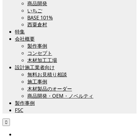
商品開発
いちご
BASE 101%
西粟倉村
特集
会社概要
製作事例
コンセプト
木材加工工場
設計施工業者向け
無料お見積り相談
施工事例
木材製品のオーダー
商品開発・OEM・ノベルティ
製作事例
FSC
