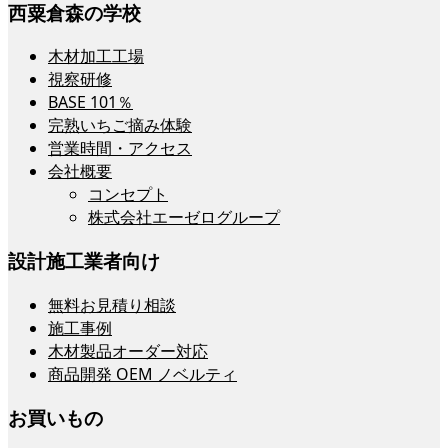
西粟倉森の学校
木材加工工場
視察研修
BASE 101％
完熟いちご摘み体験
営業時間・アクセス
会社概要
コンセプト
株式会社エーゼログループ
設計施工業者向け
無料お見積り相談
施工事例
木材製品オーダー対応
商品開発 OEM ノベルティ
お買いもの