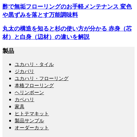
酢で無垢フローリングのお手軽メンテナンス 変色
や黒ずみを落とす万能調味料
丸太の構造を知ると杉の使い方が分かる 赤身（芯
材）と白身（辺材）の違いを解説
製品
ユカハリ・タイル
ジカバリ
ユカハリ・フローリング
本格フローリング
ヘリンボーン
カベハリ
家具
ヒトテマキット
製品サンプル
オーダーカット