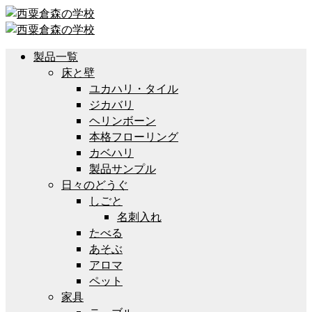
製品一覧
床と壁
ユカハリ・タイル
ジカバリ
ヘリンボーン
本格フローリング
カベハリ
製品サンプル
日々のどうぐ
しごと
名刺入れ
たべる
あそぶ
アロマ
ペット
家具