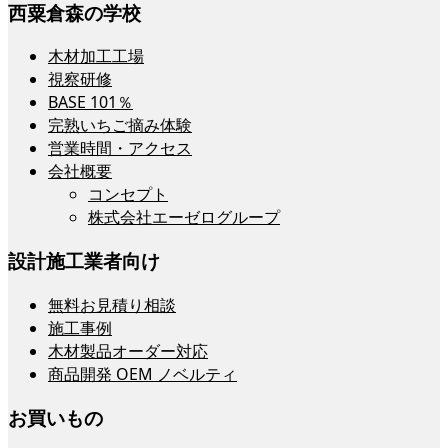
西粟倉森の学校
木材加工工場
視察研修
BASE 101％
完熟いちご摘み体験
営業時間・アクセス
会社概要
コンセプト
株式会社エーゼログループ
設計施工業者向け
無料お見積り相談
施工事例
木材製品オーダー対応
商品開発 OEM ノベルティ
お買いもの