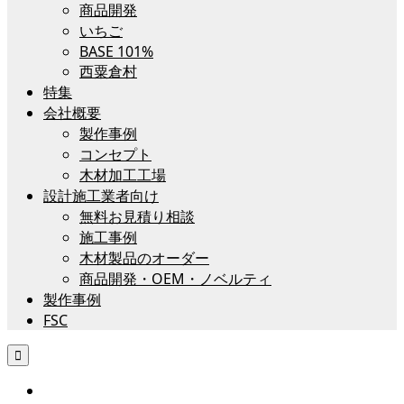
商品開発
いちご
BASE 101%
西粟倉村
特集
会社概要
製作事例
コンセプト
木材加工工場
設計施工業者向け
無料お見積り相談
施工事例
木材製品のオーダー
商品開発・OEM・ノベルティ
製作事例
FSC
