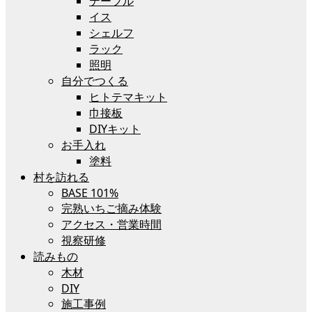
テーブル
イス
シェルフ
ラック
照明
自分でつくる
ヒトテマキット
巾接板
DIYキット
お手入れ
塗料
村を訪れる
BASE 101%
完熟いちご摘み体験
アクセス・営業時間
視察研修
読みもの
木材
DIY
施工事例