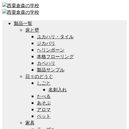
製品一覧
床と壁
ユカハリ・タイル
ジカバリ
ヘリンボーン
本格フローリング
カベハリ
製品サンプル
日々のどうぐ
しごと
名刺入れ
たべる
あそぶ
アロマ
ペット
家具