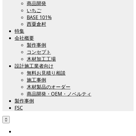
商品開発
いちご
BASE 101%
西粟倉村
特集
会社概要
製作事例
コンセプト
木材加工工場
設計施工業者向け
無料お見積り相談
施工事例
木材製品のオーダー
商品開発・OEM・ノベルティ
製作事例
FSC
