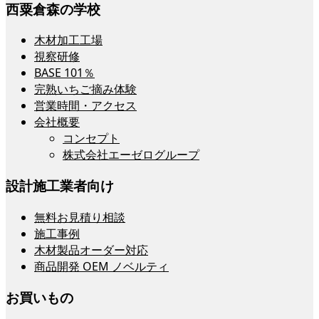
西粟倉森の学校
木材加工工場
視察研修
BASE 101％
完熟いちご摘み体験
営業時間・アクセス
会社概要
コンセプト
株式会社エーゼログループ
設計施工業者向け
無料お見積り相談
施工事例
木材製品オーダー対応
商品開発 OEM ノベルティ
お買いもの