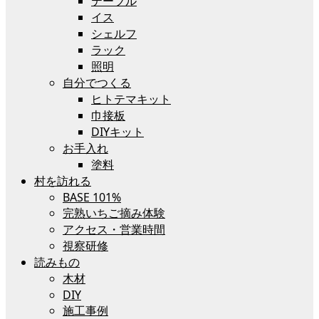
テーブル
イス
シェルフ
ラック
照明
自分でつくる
ヒトテマキット
巾接板
DIYキット
お手入れ
塗料
村を訪れる
BASE 101%
完熟いちご摘み体験
アクセス・営業時間
視察研修
読みもの
木材
DIY
施工事例