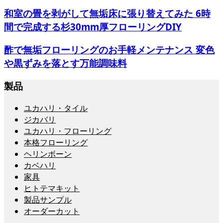
和室の畳を剥がして無垢床に張り替えてみた 6時
間で完成する杉30mm厚フローリングDIY
酢で無垢フローリングのお手軽メンテナンス 変色
や黒ずみを落とす万能調味料
製品
ユカハリ・タイル
ジカバリ
ユカハリ・フローリング
本格フローリング
ヘリンボーン
カベハリ
家具
ヒトテマキット
製品サンプル
オーダーカット