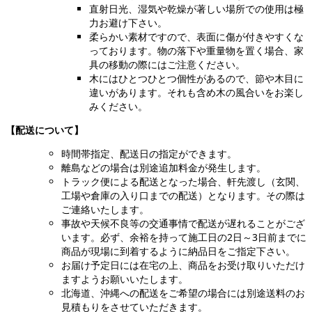
直射日光、湿気や乾燥が著しい場所での使用は極
力お避け下さい。
柔らかい素材ですので、表面に傷が付きやすくな
っております。物の落下や重量物を置く場合、家
具の移動の際にはご注意ください。
木にはひとつひとつ個性があるので、節や木目に
違いがあります。それも含め木の風合いをお楽し
みください。
【配送について】
時間帯指定、配送日の指定ができます。
離島などの場合は別途追加料金が発生します。
トラック便による配送となった場合、軒先渡し（玄関、
工場や倉庫の入り口までの配送）となります。その際は
ご連絡いたします。
事故や天候不良等の交通事情で配送が遅れることがござ
います。必ず、余裕を持って施工日の2日～3日前までに
商品が現場に到着するように納品日をご指定下さい。
お届け予定日には在宅の上、商品をお受け取りいただけ
ますようお願いいたします。
北海道、沖縄への配送をご希望の場合には別途送料のお
見積もりをさせていただきます。