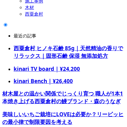
施工事例
木材
西粟倉村
最近の記事
西粟倉村 ヒノキ石鹸 85g｜天然精油の香りで
リラックス｜固形石鹸 保湿 無添加処方
kinari TV board | ¥24,200
kinari Bench | ¥26,400
材木屋との温かい関係でじっくり育つ 職人が1本1
本焼き上げる西粟倉村の鰻ブランド・森のうなぎ
美味しいいちご栽培にLOVEは必要か？リービッヒ
の最小律で制限要因を考える