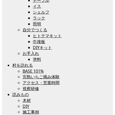
テーブル
イス
シェルフ
ラック
照明
自分でつくる
ヒトテマキット
巾接板
DIYキット
お手入れ
塗料
村を訪れる
BASE 101%
完熟いちご摘み体験
アクセス・営業時間
視察研修
読みもの
木材
DIY
施工事例