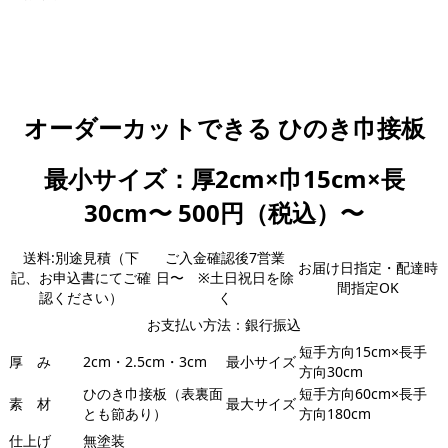
オーダーカットできる ひのき巾接板
最小サイズ：厚2cm×巾15cm×長
30cm〜 500円（税込）〜
送料:別途見積（下
ご入金確認後7営業
お届け日指定・配達時
記、お申込書にてご確
日〜 ※土日祝日を除
間指定OK
認ください）
く
お支払い方法：銀行振込
短手方向15cm×長手
厚 み
2cm・2.5cm・3cm
最小サイズ
方向30cm
ひのき巾接板（表裏面
短手方向60cm×長手
素 材
最大サイズ
とも節あり）
方向180cm
仕上げ
無塗装