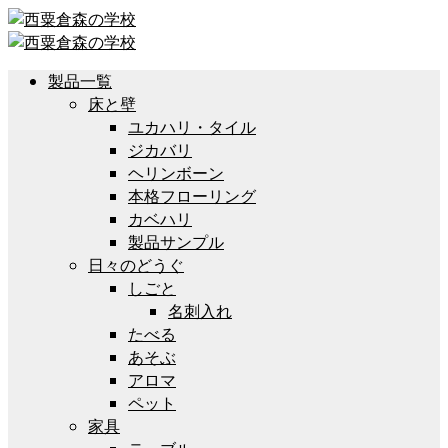
製品一覧
床と壁
ユカハリ・タイル
ジカバリ
ヘリンボーン
本格フローリング
カベハリ
製品サンプル
日々のどうぐ
しごと
名刺入れ
たべる
あそぶ
アロマ
ペット
家具