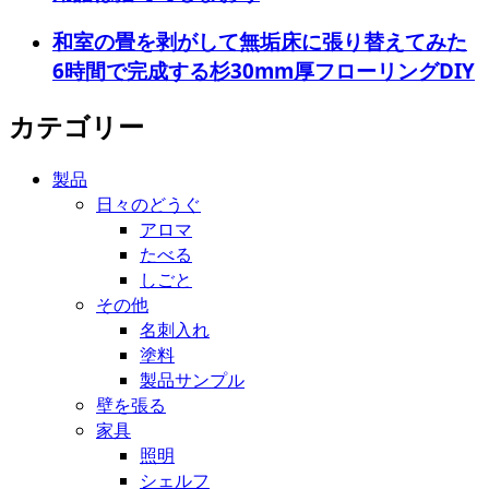
和室の畳を剥がして無垢床に張り替えてみた
6時間で完成する杉30mm厚フローリングDIY
カテゴリー
製品
日々のどうぐ
アロマ
たべる
しごと
その他
名刺入れ
塗料
製品サンプル
壁を張る
家具
照明
シェルフ