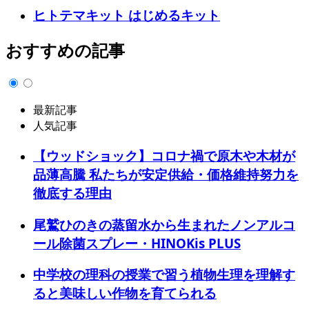
ヒトテマキット はじめるキット
おすすめの記事
最新記事
人気記事
【ウッドショック】コロナ禍で原木や木材が
品薄高騰 私たちが安定供給・価格維持努力を
徹底する理由
尾鷲ひのきの蒸留水から生まれたノンアルコ
ール除菌スプレー・HINOKis PLUS
中学校の理科の授業で習う植物生理を理解す
ると美味しい作物を育てられる