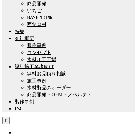
商品開発
いちご
BASE 101%
西粟倉村
特集
会社概要
製作事例
コンセプト
木材加工工場
設計施工業者向け
無料お見積り相談
施工事例
木材製品のオーダー
商品開発・OEM・ノベルティ
製作事例
FSC
