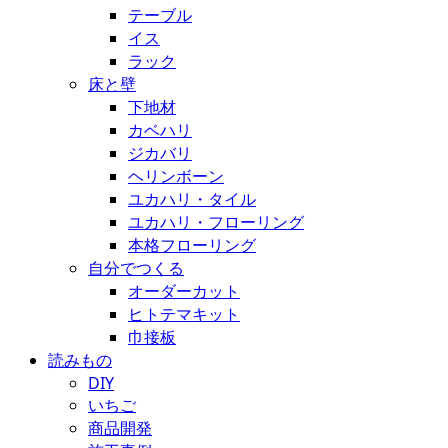
テーブル
イス
ラック
床と壁
下地材
カベハリ
ジカバリ
ヘリンボーン
ユカハリ・タイル
ユカハリ・フローリング
本格フローリング
自分でつくる
オーダーカット
ヒトテマキット
巾接板
読みもの
DIY
いちご
商品開発