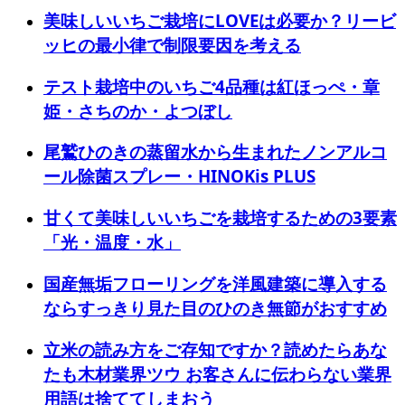
美味しいいちご栽培にLOVEは必要か？リービ
ッヒの最小律で制限要因を考える
テスト栽培中のいちご4品種は紅ほっぺ・章
姫・さちのか・よつぼし
尾鷲ひのきの蒸留水から生まれたノンアルコ
ール除菌スプレー・HINOKis PLUS
甘くて美味しいいちごを栽培するための3要素
「光・温度・水」
国産無垢フローリングを洋風建築に導入する
ならすっきり見た目のひのき無節がおすすめ
立米の読み方をご存知ですか？読めたらあな
たも木材業界ツウ お客さんに伝わらない業界
用語は捨ててしまおう