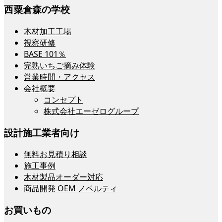
西粟倉森の学校
木材加工工場
視察研修
BASE 101％
完熟いちご摘み体験
営業時間・アクセス
会社概要
コンセプト
株式会社エーゼログループ
設計施工業者向け
無料お見積り相談
施工事例
木材製品オーダー対応
商品開発 OEM ノベルティ
お買いもの