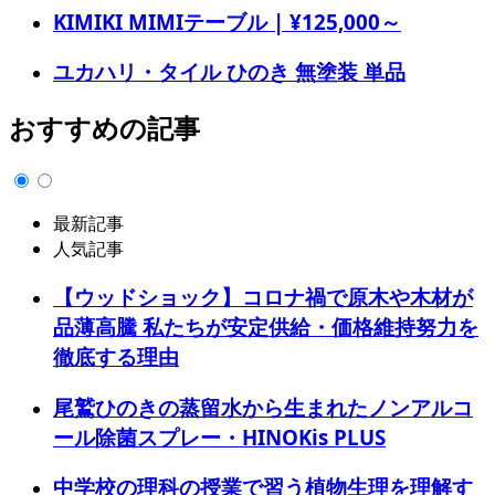
KIMIKI MIMIテーブル | ¥125,000～
ユカハリ・タイル ひのき 無塗装 単品
おすすめの記事
最新記事
人気記事
【ウッドショック】コロナ禍で原木や木材が
品薄高騰 私たちが安定供給・価格維持努力を
徹底する理由
尾鷲ひのきの蒸留水から生まれたノンアルコ
ール除菌スプレー・HINOKis PLUS
中学校の理科の授業で習う植物生理を理解す