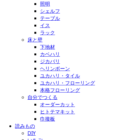
照明
シェルフ
テーブル
イス
ラック
床と壁
下地材
カベハリ
ジカバリ
ヘリンボーン
ユカハリ・タイル
ユカハリ・フローリング
本格フローリング
自分でつくる
オーダーカット
ヒトテマキット
巾接板
読みもの
DIY