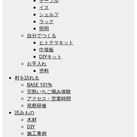
テーブル
イス
シェルフ
ラック
照明
自分でつくる
ヒトテマキット
巾接板
DIYキット
お手入れ
塗料
村を訪れる
BASE 101%
完熟いちご摘み体験
アクセス・営業時間
視察研修
読みもの
木材
DIY
施工事例