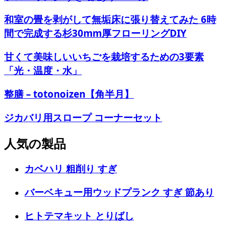
和室の畳を剥がして無垢床に張り替えてみた 6時
間で完成する杉30mm厚フローリングDIY
甘くて美味しいいちごを栽培するための3要素
「光・温度・水」
整膳 – totonoizen【角半月】
ジカバリ用スロープ コーナーセット
人気の製品
カベハリ 粗削り すぎ
バーベキュー用ウッドプランク すぎ 節あり
ヒトテマキット とりばし