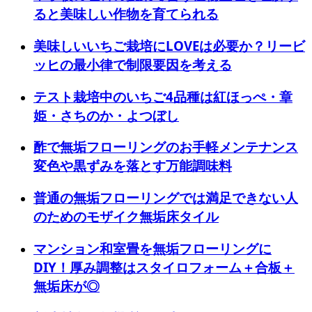
ると美味しい作物を育てられる
美味しいいちご栽培にLOVEは必要か？リービ
ッヒの最小律で制限要因を考える
テスト栽培中のいちご4品種は紅ほっぺ・章
姫・さちのか・よつぼし
酢で無垢フローリングのお手軽メンテナンス
変色や黒ずみを落とす万能調味料
普通の無垢フローリングでは満足できない人
のためのモザイク無垢床タイル
マンション和室畳を無垢フローリングに
DIY！厚み調整はスタイロフォーム＋合板＋
無垢床が◎