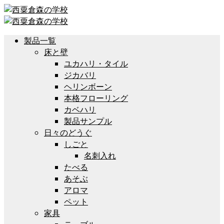
製品一覧
床と壁
ユカハリ・タイル
ジカバリ
ヘリンボーン
本格フローリング
カベハリ
製品サンプル
日々のどうぐ
しごと
名刺入れ
たべる
あそぶ
アロマ
ペット
家具