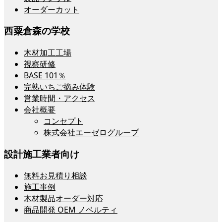
オーダーカット
西粟倉森の学校
木材加工工場
視察研修
BASE 101％
完熟いちご摘み体験
営業時間・アクセス
会社概要
コンセプト
株式会社エーゼログループ
設計施工業者向け
無料お見積り相談
施工事例
木材製品オーダー対応
商品開発 OEM ノベルティ