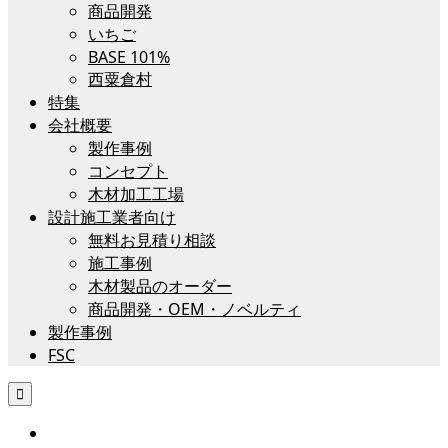
商品開発
いちご
BASE 101%
西粟倉村
特集
会社概要
製作事例
コンセプト
木材加工工場
設計施工業者向け
無料お見積り相談
施工事例
木材製品のオーダー
商品開発・OEM・ノベルティ
製作事例
FSC
