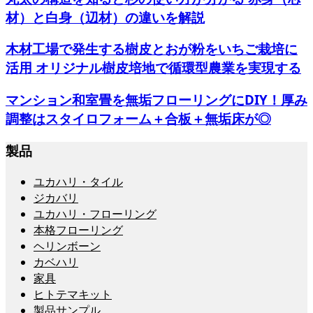
材）と白身（辺材）の違いを解説
木材工場で発生する樹皮とおが粉をいちご栽培に
活用 オリジナル樹皮培地で循環型農業を実現する
マンション和室畳を無垢フローリングにDIY！厚み
調整はスタイロフォーム＋合板＋無垢床が◎
製品
ユカハリ・タイル
ジカバリ
ユカハリ・フローリング
本格フローリング
ヘリンボーン
カベハリ
家具
ヒトテマキット
製品サンプル