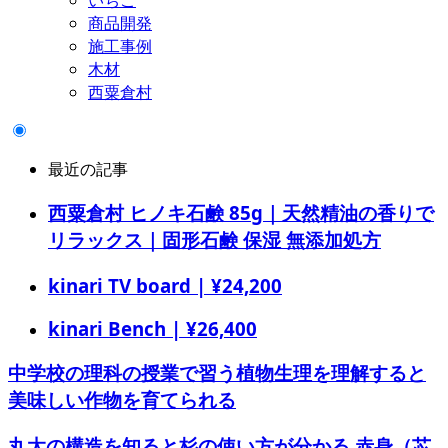
いちご
商品開発
施工事例
木材
西粟倉村
最近の記事
西粟倉村 ヒノキ石鹸 85g｜天然精油の香りで
リラックス｜固形石鹸 保湿 無添加処方
kinari TV board | ¥24,200
kinari Bench | ¥26,400
中学校の理科の授業で習う植物生理を理解すると
美味しい作物を育てられる
丸太の構造を知ると杉の使い方が分かる 赤身（芯