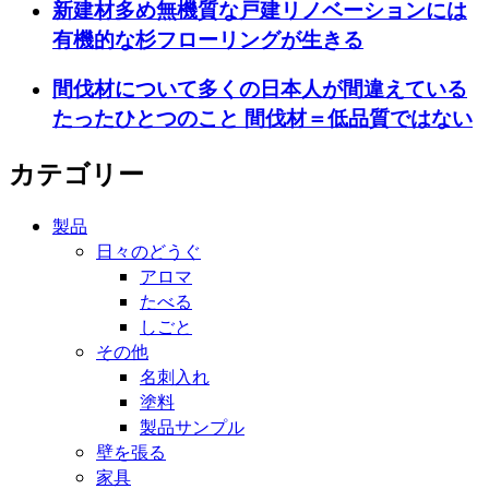
新建材多め無機質な戸建リノベーションには
有機的な杉フローリングが生きる
間伐材について多くの日本人が間違えている
たったひとつのこと 間伐材＝低品質ではない
カテゴリー
製品
日々のどうぐ
アロマ
たべる
しごと
その他
名刺入れ
塗料
製品サンプル
壁を張る
家具